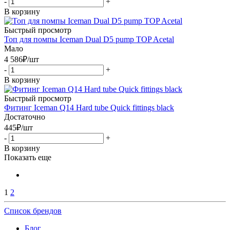
-
+
В корзину
Быстрый просмотр
Топ для помпы Iceman Dual D5 pump TOP Acetal
Мало
4 586
₽
/шт
-
+
В корзину
Быстрый просмотр
Фитинг Iceman Q14 Hard tube Quick fittings black
Достаточно
445
₽
/шт
-
+
В корзину
Показать еще
1
2
Список брендов
Блог