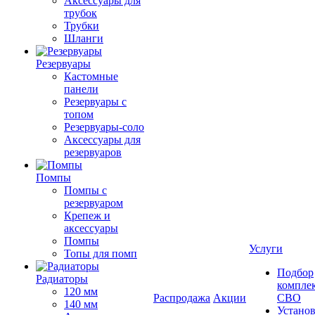
Аксессуары для
трубок
Трубки
Шланги
Резервуары
Кастомные
панели
Резервуары с
топом
Резервуары-соло
Аксессуары для
резервуаров
Помпы
Помпы с
резервуаром
Крепеж и
аксессуары
Помпы
Услуги
Топы для помп
Подбор
Радиаторы
компле
120 мм
Распродажа
Акции
СВО
140 мм
Устано