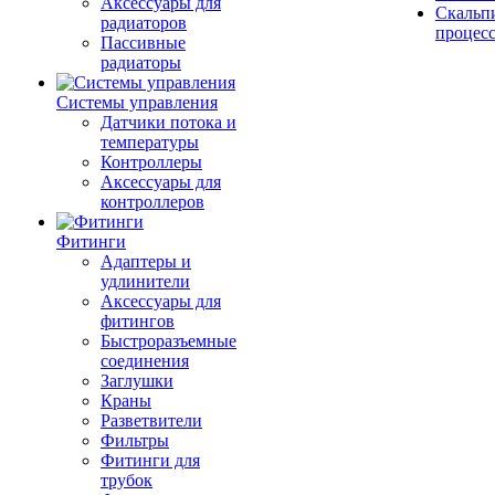
Аксессуары для
Скальп
радиаторов
процес
Пассивные
радиаторы
Системы управления
Датчики потока и
температуры
Контроллеры
Аксессуары для
контроллеров
Фитинги
Адаптеры и
удлинители
Аксессуары для
фитингов
Быстроразъемные
соединения
Заглушки
Краны
Разветвители
Фильтры
Фитинги для
трубок