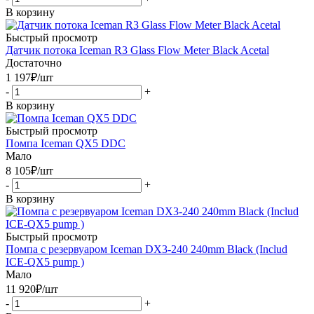
В корзину
Быстрый просмотр
Датчик потока Iceman R3 Glass Flow Meter Black Acetal
Достаточно
1 197
₽
/шт
-
+
В корзину
Быстрый просмотр
Помпа Iceman QX5 DDC
Мало
8 105
₽
/шт
-
+
В корзину
Быстрый просмотр
Помпа с резервуаром Iceman DX3-240 240mm Black (Includ
ICE-QX5 pump )
Мало
11 920
₽
/шт
-
+