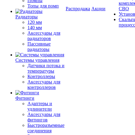
Помпы
компле
Топы для помп
Распродажа
Акции
СВО
Устано
Радиаторы
Скальп
120 мм
процес
140 мм
Аксессуары для
радиаторов
Пассивные
радиаторы
Системы управления
Датчики потока и
температуры
Контроллеры
Аксессуары для
контроллеров
Фитинги
Адаптеры и
удлинители
Аксессуары для
фитингов
Быстроразъемные
соединения