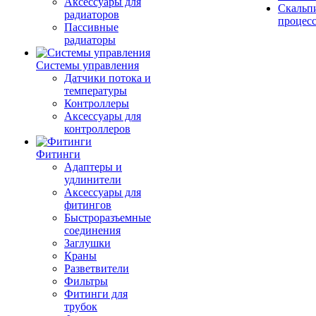
Аксессуары для
Скальп
радиаторов
процес
Пассивные
радиаторы
Системы управления
Датчики потока и
температуры
Контроллеры
Аксессуары для
контроллеров
Фитинги
Адаптеры и
удлинители
Аксессуары для
фитингов
Быстроразъемные
соединения
Заглушки
Краны
Разветвители
Фильтры
Фитинги для
трубок