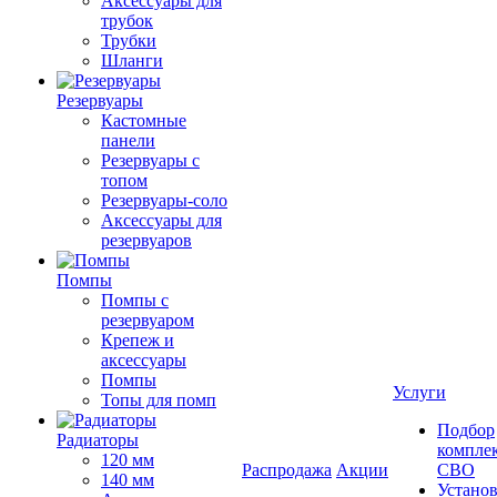
Аксессуары для
трубок
Трубки
Шланги
Резервуары
Кастомные
панели
Резервуары с
топом
Резервуары-соло
Аксессуары для
резервуаров
Помпы
Помпы с
резервуаром
Крепеж и
аксессуары
Помпы
Услуги
Топы для помп
Подбор
Радиаторы
компле
120 мм
Распродажа
Акции
СВО
140 мм
Устано