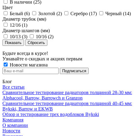
В наличии (
25
)
Цвет
Белый (
6
)
Золотой (
2
)
Серебро (
17
)
Черный (
14
)
Диаметр трубок (мм)
12/16 (
1
)
Диаметр шлангов (мм)
10/13 (
3
)
10/16 (
2
)
Сбросить
Будьте всегда в курсе!
Узнавайте о скидках и акциях первым
Новости магазина
Блог
Все статьи
Сравнительное тестирование радиаторов толщиной 28-30 мм:
Alphacool, Barrow, Barrowch и Granzon
Сравнительное тестирование радиаторов толщиной 40-45 мм:
Bykski, Barrow и EKWB
Обзор и тестирование трех водоблоков Bykski
Компания
О компании
Новости