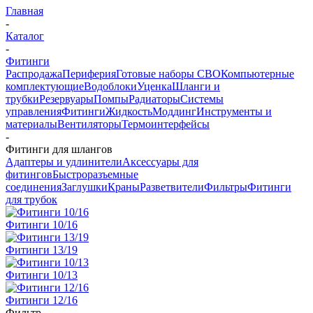
Главная
-
Каталог
-
Фитинги
Распродажа
Периферия
Готовые наборы СВО
Компьютерные
комплектующие
Водоблоки
Уценка
Шланги и
трубки
Резервуары
Помпы
Радиаторы
Системы
управления
Фитинги
Жидкость
Моддинг
Инструменты и
материалы
Вентиляторы
Термоинтерфейсы
-
Фитинги для шлангов
Адаптеры и удлинители
Аксессуары для
фитингов
Быстроразъемные
соединения
Заглушки
Краны
Разветвители
Фильтры
Фитинги
для трубок
Фитинги 10/16
Фитинги 13/19
Фитинги 10/13
Фитинги 12/16
Фильтр