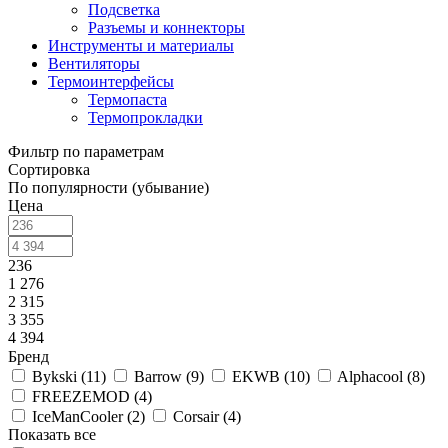
Подсветка
Разъемы и коннекторы
Инструменты и материалы
Вентиляторы
Термоинтерфейсы
Термопаста
Термопрокладки
Фильтр по параметрам
Сортировка
По популярности (убывание)
Цена
236
1 276
2 315
3 355
4 394
Бренд
Bykski (
11
)
Barrow (
9
)
EKWB (
10
)
Alphacool (
8
)
FREEZEMOD (
4
)
IceManCooler (
2
)
Corsair (
4
)
Показать все