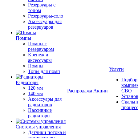
Резервуары с
топом
Резервуары-соло
Аксессуары для
резервуаров
Помпы
Помпы с
резервуаром
Крепеж и
аксессуары
Помпы
Услуги
Топы для помп
Подбор
Радиаторы
компле
120 мм
Распродажа
Акции
СВО
140 мм
Устано
Аксессуары для
Скальп
радиаторов
процес
Пассивные
радиаторы
Системы управления
Датчики потока и
температуры