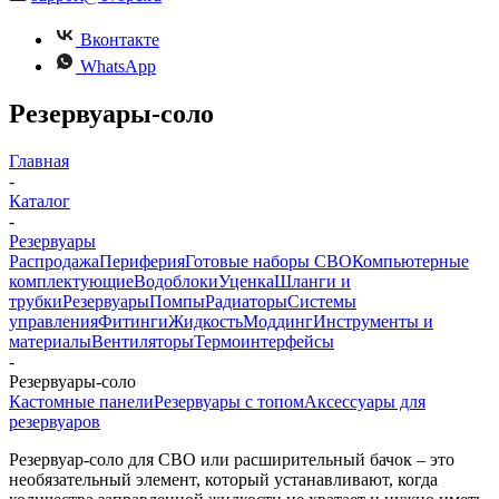
Вконтакте
WhatsApp
Резервуары-соло
Главная
-
Каталог
-
Резервуары
Распродажа
Периферия
Готовые наборы СВО
Компьютерные
комплектующие
Водоблоки
Уценка
Шланги и
трубки
Резервуары
Помпы
Радиаторы
Системы
управления
Фитинги
Жидкость
Моддинг
Инструменты и
материалы
Вентиляторы
Термоинтерфейсы
-
Резервуары-соло
Кастомные панели
Резервуары с топом
Аксессуары для
резервуаров
Резервуар-соло для СВО или расширительный бачок – это
необязательный элемент, который устанавливают, когда