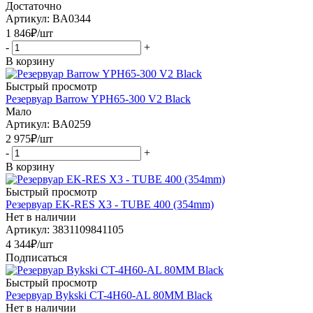
Достаточно
Артикул: BA0344
1 846
₽
/шт
-
+
В корзину
Быстрый просмотр
Резервуар Barrow YPH65-300 V2 Black
Мало
Артикул: BA0259
2 975
₽
/шт
-
+
В корзину
Быстрый просмотр
Резервуар EK-RES X3 - TUBE 400 (354mm)
Нет в наличии
Артикул: 3831109841105
4 344
₽
/шт
Подписаться
Быстрый просмотр
Резервуар Bykski CT-4H60-AL 80MM Black
Нет в наличии