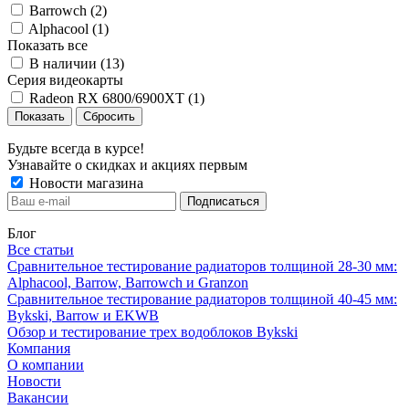
Barrowch (
2
)
Alphacool (
1
)
Показать все
В наличии (
13
)
Серия видеокарты
Radeon RX 6800/6900XT (
1
)
Сбросить
Будьте всегда в курсе!
Узнавайте о скидках и акциях первым
Новости магазина
Блог
Все статьи
Сравнительное тестирование радиаторов толщиной 28-30 мм:
Alphacool, Barrow, Barrowch и Granzon
Сравнительное тестирование радиаторов толщиной 40-45 мм:
Bykski, Barrow и EKWB
Обзор и тестирование трех водоблоков Bykski
Компания
О компании
Новости
Вакансии