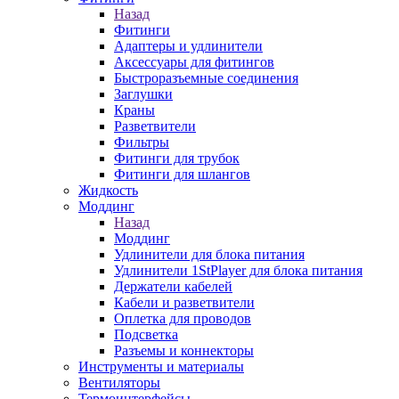
Назад
Фитинги
Адаптеры и удлинители
Аксессуары для фитингов
Быстроразъемные соединения
Заглушки
Краны
Разветвители
Фильтры
Фитинги для трубок
Фитинги для шлангов
Жидкость
Моддинг
Назад
Моддинг
Удлинители для блока питания
Удлинители 1StPlayer для блока питания
Держатели кабелей
Кабели и разветвители
Оплетка для проводов
Подсветка
Разъемы и коннекторы
Инструменты и материалы
Вентиляторы
Термоинтерфейсы