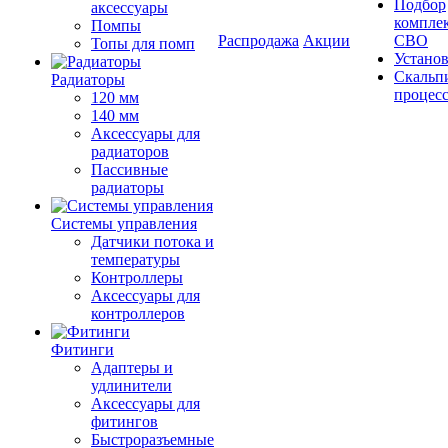
Подбор
аксессуары
компле
Помпы
Распродажа
Акции
СВО
Топы для помп
Устано
Скальп
Радиаторы
процес
120 мм
140 мм
Аксессуары для
радиаторов
Пассивные
радиаторы
Системы управления
Датчики потока и
температуры
Контроллеры
Аксессуары для
контроллеров
Фитинги
Адаптеры и
удлинители
Аксессуары для
фитингов
Быстроразъемные