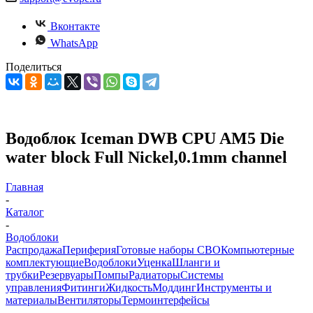
Вконтакте
WhatsApp
Поделиться
Водоблок Iceman DWB CPU AM5 Die
water block Full Nickel,0.1mm channel
Главная
-
Каталог
-
Водоблоки
Распродажа
Периферия
Готовые наборы СВО
Компьютерные
комплектующие
Водоблоки
Уценка
Шланги и
трубки
Резервуары
Помпы
Радиаторы
Системы
управления
Фитинги
Жидкость
Моддинг
Инструменты и
материалы
Вентиляторы
Термоинтерфейсы
-