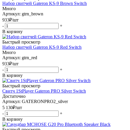
Набор свитчей Gateron KS-9 Brown Switch
Много
Артикул: gtrn_brown
933
₽
/шт
-
+
В корзину
Быстрый просмотр
Набор свитчей Gateron KS-9 Red Switch
Много
Артикул: gtrn_red
933
₽
/шт
-
+
В корзину
Быстрый просмотр
Свитч 1StPlayer Gateron PRO Silver Switch
Достаточно
Артикул: GATERONPRO2_silver
5 130
₽
/шт
-
+
В корзину
Быстрый просмотр