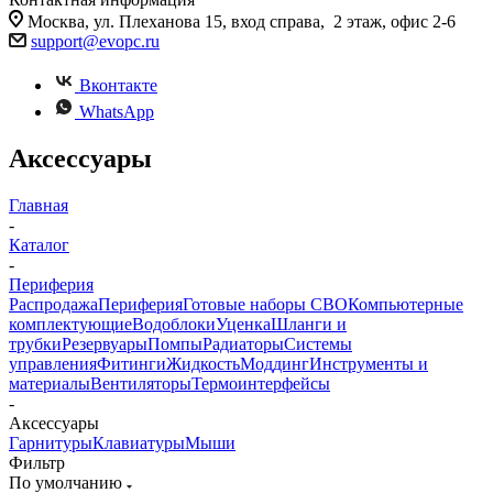
Москва, ул. Плеханова 15, вход справа, 2 этаж, офис 2-6
support@evopc.ru
Вконтакте
WhatsApp
Аксессуары
Главная
-
Каталог
-
Периферия
Распродажа
Периферия
Готовые наборы СВО
Компьютерные
комплектующие
Водоблоки
Уценка
Шланги и
трубки
Резервуары
Помпы
Радиаторы
Системы
управления
Фитинги
Жидкость
Моддинг
Инструменты и
материалы
Вентиляторы
Термоинтерфейсы
-
Аксессуары
Гарнитуры
Клавиатуры
Мыши
Фильтр
По умолчанию