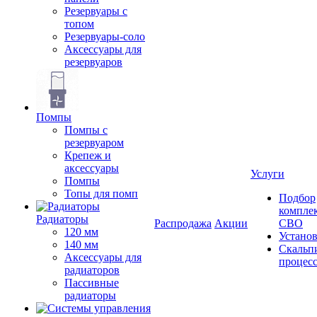
Резервуары с
топом
Резервуары-соло
Аксессуары для
резервуаров
Помпы
Помпы с
резервуаром
Крепеж и
аксессуары
Услуги
Помпы
Топы для помп
Подбор
компле
Радиаторы
Распродажа
Акции
СВО
120 мм
Устано
140 мм
Скальп
Аксессуары для
процес
радиаторов
Пассивные
радиаторы