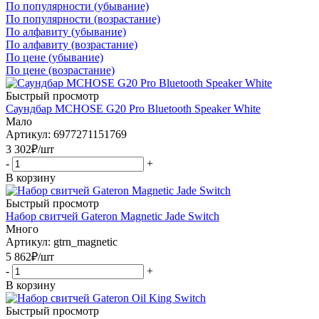
По популярности (убывание)
По популярности (возрастание)
По алфавиту (убывание)
По алфавиту (возрастание)
По цене (убывание)
По цене (возрастание)
Быстрый просмотр
Саундбар MCHOSE G20 Pro Bluetooth Speaker White
Мало
Артикул: 6977271151769
3 302
₽
/шт
-
+
В корзину
Быстрый просмотр
Набор свитчей Gateron Magnetic Jade Switch
Много
Артикул: gtrn_magnetic
5 862
₽
/шт
-
+
В корзину
Быстрый просмотр