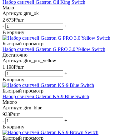
Набор свитчей Gateron Oil King Switch
Мало
Артикул: gtrn_ok
2 673
₽
/шт
-
+
В корзину
Быстрый просмотр
Набор свитчей Gateron G PRO 3.0 Yellow Switch
Достаточно
Артикул: gtrn_pro_yellow
1 198
₽
/шт
-
+
В корзину
Быстрый просмотр
Набор свитчей Gateron KS-9 Blue Switch
Много
Артикул: gtrn_blue
933
₽
/шт
-
+
В корзину
Быстрый просмотр