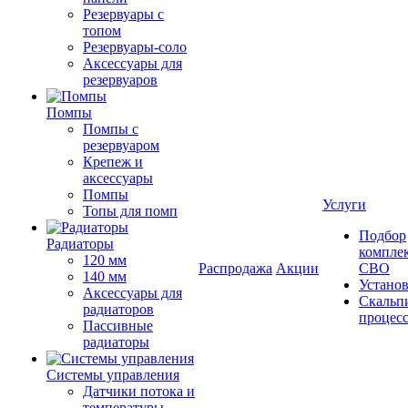
Резервуары с
топом
Резервуары-соло
Аксессуары для
резервуаров
Помпы
Помпы с
резервуаром
Крепеж и
аксессуары
Помпы
Услуги
Топы для помп
Подбор
Радиаторы
компле
120 мм
Распродажа
Акции
СВО
140 мм
Устано
Аксессуары для
Скальп
радиаторов
процес
Пассивные
радиаторы
Системы управления
Датчики потока и
температуры