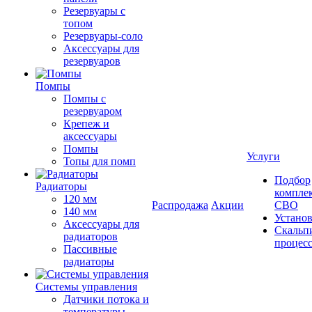
Резервуары с
топом
Резервуары-соло
Аксессуары для
резервуаров
Помпы
Помпы с
резервуаром
Крепеж и
аксессуары
Помпы
Услуги
Топы для помп
Подбор
Радиаторы
компле
120 мм
Распродажа
Акции
СВО
140 мм
Устано
Аксессуары для
Скальп
радиаторов
процес
Пассивные
радиаторы
Системы управления
Датчики потока и
температуры