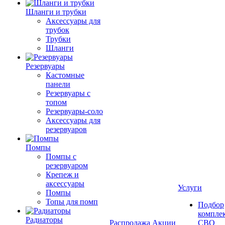
Шланги и трубки
Аксессуары для
трубок
Трубки
Шланги
Резервуары
Кастомные
панели
Резервуары с
топом
Резервуары-соло
Аксессуары для
резервуаров
Помпы
Помпы с
резервуаром
Крепеж и
аксессуары
Услуги
Помпы
Топы для помп
Подбор
компле
Радиаторы
Распродажа
Акции
СВО