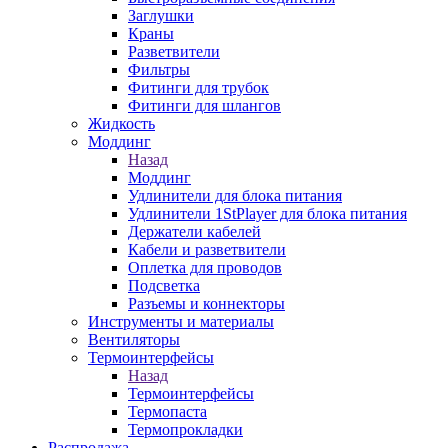
Заглушки
Краны
Разветвители
Фильтры
Фитинги для трубок
Фитинги для шлангов
Жидкость
Моддинг
Назад
Моддинг
Удлинители для блока питания
Удлинители 1StPlayer для блока питания
Держатели кабелей
Кабели и разветвители
Оплетка для проводов
Подсветка
Разъемы и коннекторы
Инструменты и материалы
Вентиляторы
Термоинтерфейсы
Назад
Термоинтерфейсы
Термопаста
Термопрокладки
Распродажа