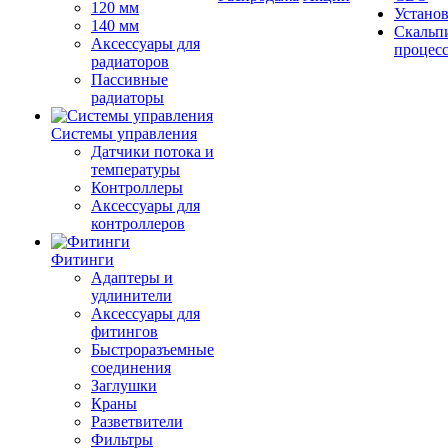
120 мм
Устано
140 мм
Скальп
Аксессуары для
процес
радиаторов
Пассивные
радиаторы
Системы управления
Датчики потока и
температуры
Контроллеры
Аксессуары для
контроллеров
Фитинги
Адаптеры и
удлинители
Аксессуары для
фитингов
Быстроразъемные
соединения
Заглушки
Краны
Разветвители
Фильтры