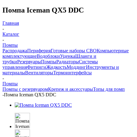
Помпа Iceman QX5 DDC
Главная
-
Каталог
-
Помпы
Распродажа
Периферия
Готовые наборы СВО
Компьютерные
комплектующие
Водоблоки
Уценка
Шланги и
трубки
Резервуары
Помпы
Радиаторы
Системы
управления
Фитинги
Жидкость
Моддинг
Инструменты и
материалы
Вентиляторы
Термоинтерфейсы
-
Помпы
Помпы с резервуаром
Крепеж и аксессуары
Топы для помп
-
Помпа Iceman QX5 DDC