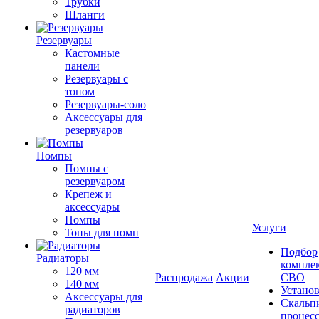
Трубки
Шланги
Резервуары
Кастомные
панели
Резервуары с
топом
Резервуары-соло
Аксессуары для
резервуаров
Помпы
Помпы с
резервуаром
Крепеж и
аксессуары
Помпы
Услуги
Топы для помп
Подбор
Радиаторы
компле
120 мм
Распродажа
Акции
СВО
140 мм
Устано
Аксессуары для
Скальп
радиаторов
процес