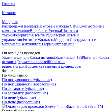
Главная
-
Каталог
-
Моддинг
Распродажа
Периферия
Готовые наборы СВО
Компьютерные
комплектующие
Водоблоки
Уценка
Шланги и
трубки
Резервуары
Помпы
Радиаторы
Системы
управления
Фитинги
Жидкость
Моддинг
Инструменты и
материалы
Вентиляторы
Термоинтерфейсы
-
Оплетка для проводов
Удлинители для блока питания
Удлинители 1StPlayer для блока
питания
Держатели кабелей
Кабели и
разветвители
Подсветка
Разъемы и коннекторы
Фильтр
По умолчанию
По популярности (убывание)
По популярности (возрастание)
По алфавиту (убывание)
По алфавиту (возрастание)
По цене (убывание)
По цене (возрастание)
Быстрый просмотр