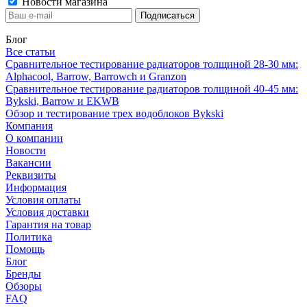
Новости магазина
Блог
Все статьи
Сравнительное тестирование радиаторов толщиной 28-30 мм:
Alphacool, Barrow, Barrowch и Granzon
Сравнительное тестирование радиаторов толщиной 40-45 мм:
Bykski, Barrow и EKWB
Обзор и тестирование трех водоблоков Bykski
Компания
О компании
Новости
Вакансии
Реквизиты
Информация
Условия оплаты
Условия доставки
Гарантия на товар
Политика
Помощь
Блог
Бренды
Обзоры
FAQ