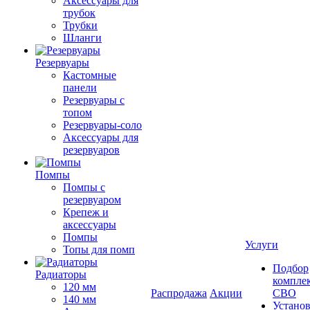
Аксессуары для
трубок
Трубки
Шланги
Резервуары
Кастомные
панели
Резервуары с
топом
Резервуары-соло
Аксессуары для
резервуаров
Помпы
Помпы с
резервуаром
Крепеж и
аксессуары
Помпы
Услуги
Топы для помп
Подбор
Радиаторы
компле
120 мм
Распродажа
Акции
СВО
140 мм
Устано