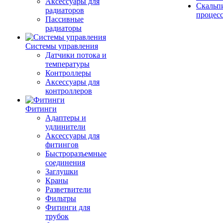
Аксессуары для
Скальп
радиаторов
процес
Пассивные
радиаторы
Системы управления
Датчики потока и
температуры
Контроллеры
Аксессуары для
контроллеров
Фитинги
Адаптеры и
удлинители
Аксессуары для
фитингов
Быстроразъемные
соединения
Заглушки
Краны
Разветвители
Фильтры
Фитинги для
трубок