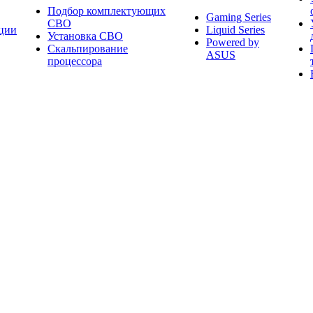
Подбор комплектующих
Gaming Series
СВО
ции
Liquid Series
Установка СВО
Powered by
Скальпирование
ASUS
процессора