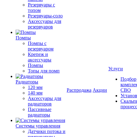
Резервуары с
топом
Резервуары-соло
Аксессуары для
резервуаров
Помпы
Помпы с
резервуаром
Крепеж и
аксессуары
Помпы
Услуги
Топы для помп
Подбор
Радиаторы
компле
120 мм
Распродажа
Акции
СВО
140 мм
Устано
Аксессуары для
Скальп
радиаторов
процес
Пассивные
радиаторы
Системы управления
Датчики потока и
температуры