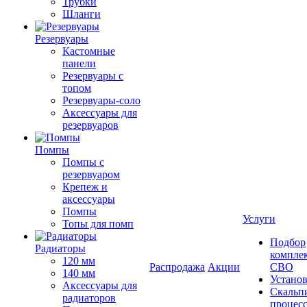
Трубки
Шланги
Резервуары
Кастомные
панели
Резервуары с
топом
Резервуары-соло
Аксессуары для
резервуаров
Помпы
Помпы с
резервуаром
Крепеж и
аксессуары
Помпы
Услуги
Топы для помп
Подбор
Радиаторы
компле
120 мм
Распродажа
Акции
СВО
140 мм
Устано
Аксессуары для
Скальп
радиаторов
процес