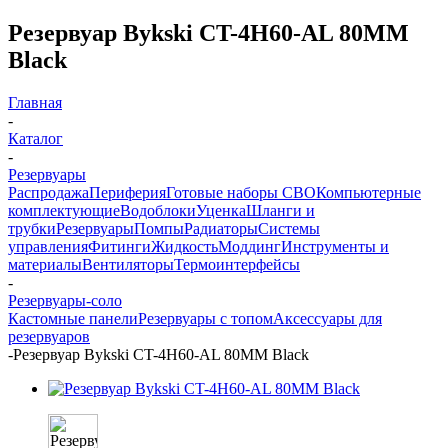
Резервуар Bykski CT-4H60-AL 80MM
Black
Главная
-
Каталог
-
Резервуары
Распродажа
Периферия
Готовые наборы СВО
Компьютерные
комплектующие
Водоблоки
Уценка
Шланги и
трубки
Резервуары
Помпы
Радиаторы
Системы
управления
Фитинги
Жидкость
Моддинг
Инструменты и
материалы
Вентиляторы
Термоинтерфейсы
-
Резервуары-соло
Кастомные панели
Резервуары с топом
Аксессуары для
резервуаров
-
Резервуар Bykski CT-4H60-AL 80MM Black