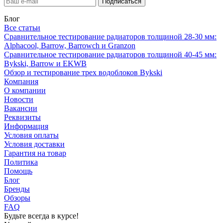
Блог
Все статьи
Сравнительное тестирование радиаторов толщиной 28-30 мм:
Alphacool, Barrow, Barrowch и Granzon
Сравнительное тестирование радиаторов толщиной 40-45 мм:
Bykski, Barrow и EKWB
Обзор и тестирование трех водоблоков Bykski
Компания
О компании
Новости
Вакансии
Реквизиты
Информация
Условия оплаты
Условия доставки
Гарантия на товар
Политика
Помощь
Блог
Бренды
Обзоры
FAQ
Будьте всегда в курсе!