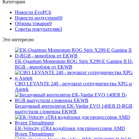
Категории
Новости EvoPC
6
Новости индустрии
69
Обзоры товаров
9
Советы покупателям
3
Это интересно
EK-Quantum Momentum ROG Strix X299-E Gaming II D-
RGB - моноблок от EKWB
СВО LEVANTE 240 - результат сотрудничества XPG и
Asetek
Бесшумный вентилятор EK-Vardar EVO 140ER D-RGB
выпустили словенцы EKWB
EK-Velocity sTR4 водоблоки для процессоров AMD
Ryzen Threadripper