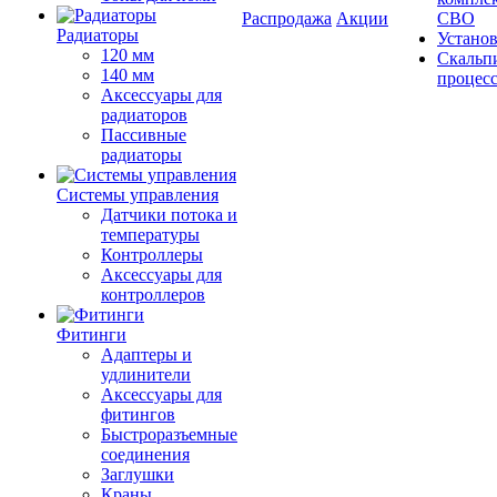
Распродажа
Акции
СВО
Радиаторы
Устано
120 мм
Скальп
140 мм
процес
Аксессуары для
радиаторов
Пассивные
радиаторы
Системы управления
Датчики потока и
температуры
Контроллеры
Аксессуары для
контроллеров
Фитинги
Адаптеры и
удлинители
Аксессуары для
фитингов
Быстроразъемные
соединения
Заглушки
Краны