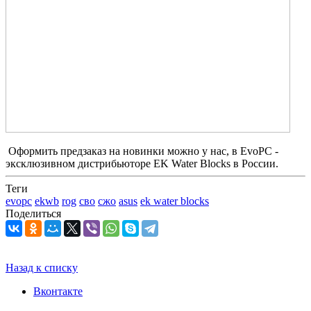
Оформить предзаказ на новинки можно у нас, в EvoPC -
эксклюзивном дистрибьюторе EK Water Blocks в России.
Теги
evopc
ekwb
rog
сво
сжо
asus
ek water blocks
Поделиться
Назад к списку
Вконтакте