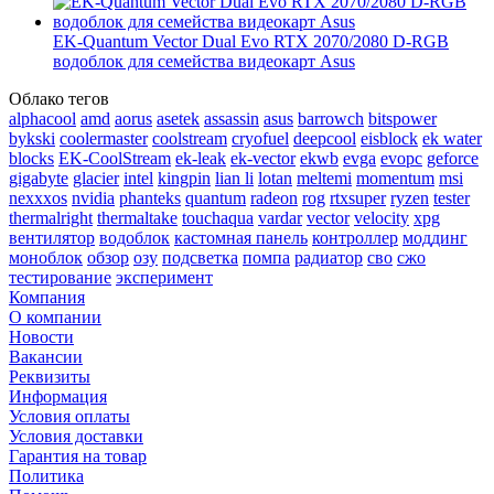
EK-Quantum Vector Dual Evo RTX 2070/2080 D-RGB
водоблок для семейства видеокарт Asus
Облако тегов
alphacool
amd
aorus
asetek
assassin
asus
barrowch
bitspower
bykski
coolermaster
coolstream
cryofuel
deepcool
eisblock
ek water
blocks
EK-CoolStream
ek-leak
ek-vector
ekwb
evga
evopc
geforce
gigabyte
glacier
intel
kingpin
lian li
lotan
meltemi
momentum
msi
nexxxos
nvidia
phanteks
quantum
radeon
rog
rtxsuper
ryzen
tester
thermalright
thermaltake
touchaqua
vardar
vector
velocity
xpg
вентилятор
водоблок
кастомная панель
контроллер
моддинг
моноблок
обзор
озу
подсветка
помпа
радиатор
сво
сжо
тестирование
эксперимент
Компания
О компании
Новости
Вакансии
Реквизиты
Информация
Условия оплаты
Условия доставки
Гарантия на товар
Политика