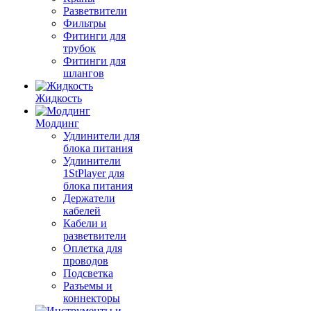
Разветвители
Фильтры
Фитинги для
трубок
Фитинги для
шлангов
Жидкость
Моддинг
Удлинители для
блока питания
Удлинители
1StPlayer для
блока питания
Держатели
кабелей
Кабели и
разветвители
Оплетка для
проводов
Подсветка
Разъемы и
коннекторы