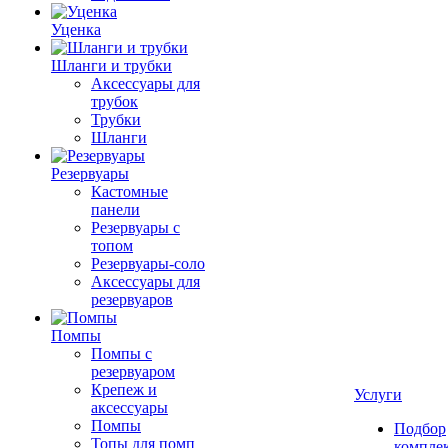
Уценка
Шланги и трубки
Аксессуары для
трубок
Трубки
Шланги
Резервуары
Кастомные
панели
Резервуары с
топом
Резервуары-соло
Аксессуары для
резервуаров
Помпы
Помпы с
резервуаром
Крепеж и
Услуги
аксессуары
Помпы
Подбор
Топы для помп
компле