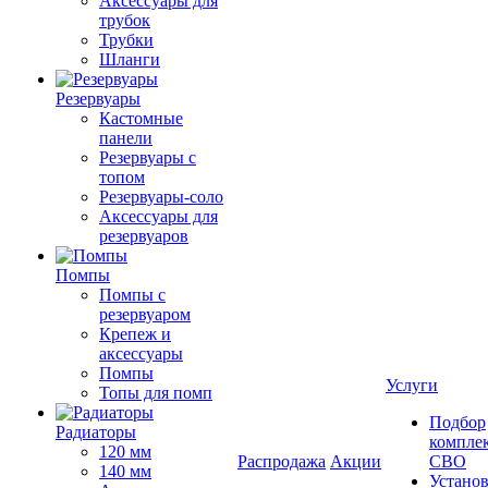
Аксессуары для
трубок
Трубки
Шланги
Резервуары
Кастомные
панели
Резервуары с
топом
Резервуары-соло
Аксессуары для
резервуаров
Помпы
Помпы с
резервуаром
Крепеж и
аксессуары
Помпы
Услуги
Топы для помп
Подбор
Радиаторы
компле
120 мм
Распродажа
Акции
СВО
140 мм
Устано