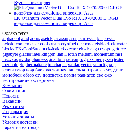
Ryzen Threadripper
EK-Quantum Vector Dual Evo RTX 2070/2080 D-RGB
водоблок для семейства видеокарт Asus
Облако тегов
alphacool
amd
aorus
asetek
assassin
asus
barrowch
bitspower
bykski
coolermaster
coolstream
cryofuel
deepcool
eisblock
ek water
blocks
EK-CoolStream
ek-leak
ek-vector
ekwb
evga
evopc
geforce
gigabyte
glacier
intel
kingpin
lian li
lotan
meltemi
momentum
msi
nexxxos
nvidia
phanteks
quantum
radeon
rog
rtxsuper
ryzen
tester
thermalright
thermaltake
touchaqua
vardar
vector
velocity
xpg
вентилятор
водоблок
кастомная панель
контроллер
моддинг
моноблок
обзор
озу
подсветка
помпа
радиатор
сво
сжо
тестирование
эксперимент
Компания
О компании
Новости
Вакансии
Реквизиты
Информация
Условия оплаты
Условия доставки
Гарантия на товар