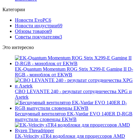
Категории
Новости EvoPC
6
Новости индустрии
69
Обзоры товаров
9
Советы покупателям
3
Это интересно
EK-Quantum Momentum ROG Strix X299-E Gaming II D-
RGB - моноблок от EKWB
СВО LEVANTE 240 - результат сотрудничества XPG и
Asetek
Бесшумный вентилятор EK-Vardar EVO 140ER D-RGB
выпустили словенцы EKWB
EK-Velocity sTR4 водоблоки для процессоров AMD