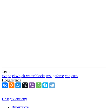
Теги
evopc
ekwb
ek water blocks
msi
geforce
сво
сжо
Поделиться
Назад к списку
Вконтакте