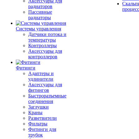
Аксессуары для
Скальп
радиаторов
процес
Пассивные
радиаторы
Системы управления
Датчики потока и
температуры
Контроллеры
Аксессуары для
контроллеров
Фитинги
Адаптеры и
удлинители
Аксессуары для
фитингов
Быстроразъемные
соединения
Заглушки
Краны
Разветвители
Фильтры
Фитинги для
трубок