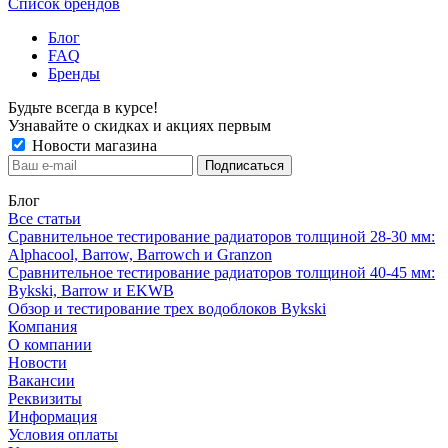
Список брендов
Блог
FAQ
Бренды
Будьте всегда в курсе!
Узнавайте о скидках и акциях первым
Новости магазина
Блог
Все статьи
Сравнительное тестирование радиаторов толщиной 28-30 мм:
Alphacool, Barrow, Barrowch и Granzon
Сравнительное тестирование радиаторов толщиной 40-45 мм:
Bykski, Barrow и EKWB
Обзор и тестирование трех водоблоков Bykski
Компания
О компании
Новости
Вакансии
Реквизиты
Информация
Условия оплаты