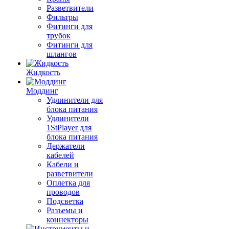
Разветвители
Фильтры
Фитинги для
трубок
Фитинги для
шлангов
Жидкость
Моддинг
Удлинители для
блока питания
Удлинители
1StPlayer для
блока питания
Держатели
кабелей
Кабели и
разветвители
Оплетка для
проводов
Подсветка
Разъемы и
коннекторы