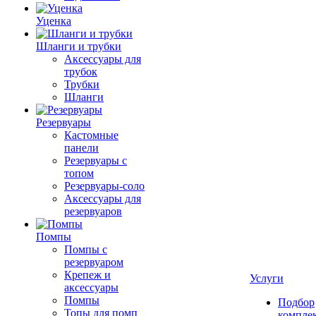
Уценка
Шланги и трубки
Аксессуары для
трубок
Трубки
Шланги
Резервуары
Кастомные
панели
Резервуары с
топом
Резервуары-соло
Аксессуары для
резервуаров
Помпы
Помпы с
резервуаром
Крепеж и
Услуги
аксессуары
Помпы
Подбор
Топы для помп
компле