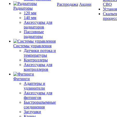
Распродажа
Акции
СВО
Радиаторы
Устано
120 мм
Скальп
140 мм
процес
Аксессуары для
радиаторов
Пассивные
радиаторы
Системы управления
Датчики потока и
температуры
Контроллеры
Аксессуары для
контроллеров
Фитинги
Адаптеры и
удлинители
Аксессуары для
фитингов
Быстроразъемные
соединения
Заглушки
Краны