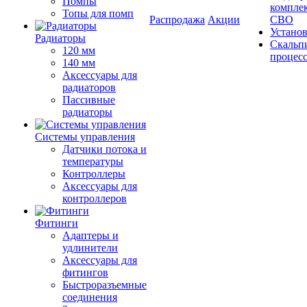
Помпы
компле
Топы для помп
Распродажа
Акции
СВО
Устано
Радиаторы
Скальп
120 мм
процес
140 мм
Аксессуары для
радиаторов
Пассивные
радиаторы
Системы управления
Датчики потока и
температуры
Контроллеры
Аксессуары для
контроллеров
Фитинги
Адаптеры и
удлинители
Аксессуары для
фитингов
Быстроразъемные
соединения