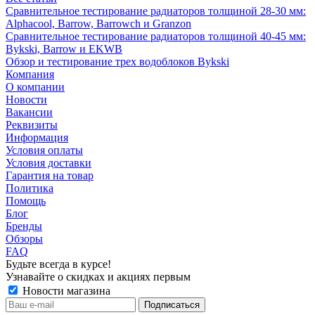
Сравнительное тестирование радиаторов толщиной 28-30 мм:
Alphacool, Barrow, Barrowch и Granzon
Сравнительное тестирование радиаторов толщиной 40-45 мм:
Bykski, Barrow и EKWB
Обзор и тестирование трех водоблоков Bykski
Компания
О компании
Новости
Вакансии
Реквизиты
Информация
Условия оплаты
Условия доставки
Гарантия на товар
Политика
Помощь
Блог
Бренды
Обзоры
FAQ
Будьте всегда в курсе!
Узнавайте о скидках и акциях первым
Новости магазина