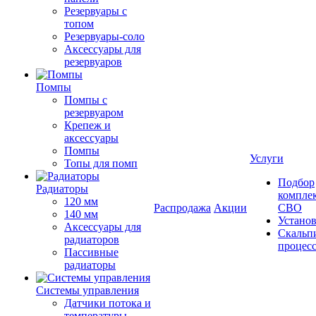
Резервуары с
топом
Резервуары-соло
Аксессуары для
резервуаров
Помпы
Помпы с
резервуаром
Крепеж и
аксессуары
Помпы
Услуги
Топы для помп
Подбор
Радиаторы
компле
120 мм
Распродажа
Акции
СВО
140 мм
Устано
Аксессуары для
Скальп
радиаторов
процес
Пассивные
радиаторы
Системы управления
Датчики потока и
температуры