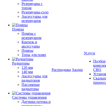
Резервуары с
топом
Резервуары-соло
Аксессуары для
резервуаров
Помпы
Помпы с
резервуаром
Крепеж и
аксессуары
Помпы
Услуги
Топы для помп
Подбор
Радиаторы
компле
120 мм
Распродажа
Акции
СВО
140 мм
Устано
Аксессуары для
Скальп
радиаторов
процес
Пассивные
радиаторы
Системы управления
Датчики потока и
температуры