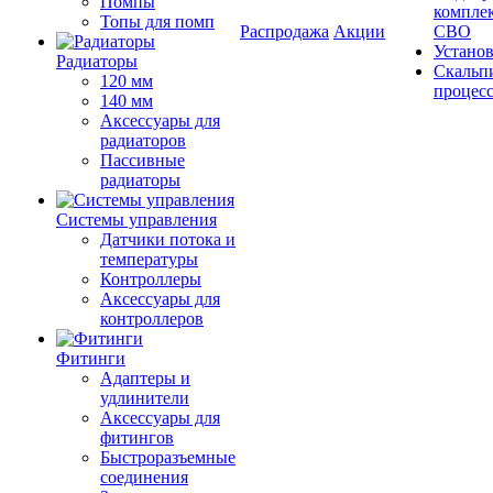
Помпы
компле
Топы для помп
Распродажа
Акции
СВО
Устано
Радиаторы
Скальп
120 мм
процес
140 мм
Аксессуары для
радиаторов
Пассивные
радиаторы
Системы управления
Датчики потока и
температуры
Контроллеры
Аксессуары для
контроллеров
Фитинги
Адаптеры и
удлинители
Аксессуары для
фитингов
Быстроразъемные
соединения