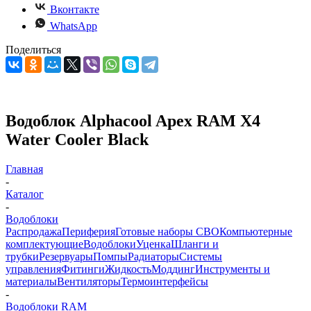
Вконтакте
WhatsApp
Поделиться
Водоблок Alphacool Apex RAM X4
Water Cooler Black
Главная
-
Каталог
-
Водоблоки
Распродажа
Периферия
Готовые наборы СВО
Компьютерные
комплектующие
Водоблоки
Уценка
Шланги и
трубки
Резервуары
Помпы
Радиаторы
Системы
управления
Фитинги
Жидкость
Моддинг
Инструменты и
материалы
Вентиляторы
Термоинтерфейсы
-
Водоблоки RAM