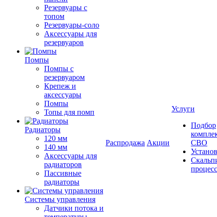
Резервуары с
топом
Резервуары-соло
Аксессуары для
резервуаров
Помпы
Помпы с
резервуаром
Крепеж и
аксессуары
Помпы
Услуги
Топы для помп
Подбор
Радиаторы
компле
120 мм
Распродажа
Акции
СВО
140 мм
Устано
Аксессуары для
Скальп
радиаторов
процес
Пассивные
радиаторы
Системы управления
Датчики потока и
температуры