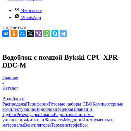
Вконтакте
WhatsApp
Поделиться
Водоблок с помпой Bykski CPU-XPR-
DDC-M
Главная
-
Каталог
-
Водоблоки
Распродажа
Периферия
Готовые наборы СВО
Компьютерные
комплектующие
Водоблоки
Уценка
Шланги и
трубки
Резервуары
Помпы
Радиаторы
Системы
управления
Фитинги
Жидкость
Моддинг
Инструменты и
материалы
Вентиляторы
Термоинтерфейсы
-