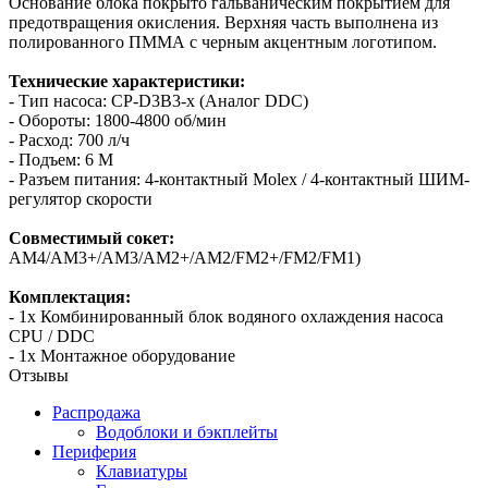
Основание блока покрыто гальваническим покрытием для
предотвращения окисления. Верхняя часть выполнена из
полированного ПММА с черным акцентным логотипом.
Технические характеристики:
- Тип насоса: CP-D3B3-x (Аналог DDC)
- Обороты: 1800-4800 об/мин
- Расход: 700 л/ч
- Подъем: 6 М
- Разъем питания: 4-контактный Molex / 4-контактный ШИМ-
регулятор скорости
Совместимый сокет:
AM4/AM3+/AM3/AM2+/AM2/FM2+/FM2/FM1)
Комплектация:
- 1x Комбинированный блок водяного охлаждения насоса
CPU / DDC
- 1x Монтажное оборудование
Отзывы
Распродажа
Водоблоки и бэкплейты
Периферия
Клавиатуры