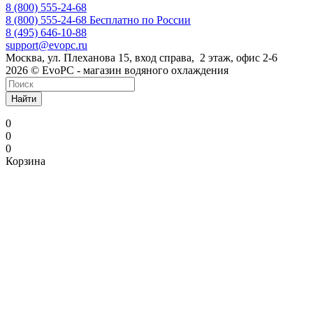
8 (800) 555-24-68
8 (800) 555-24-68
Бесплатно по России
8 (495) 646-10-88
support@evopc.ru
Москва, ул. Плеханова 15, вход справа, 2 этаж, офис 2-6
2026 © EvoPC - магазин водяного охлаждения
Найти
0
0
0
Корзина