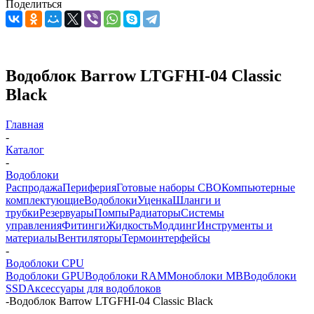
Поделиться
Водоблок Barrow LTGFHI-04 Classic
Black
Главная
-
Каталог
-
Водоблоки
Распродажа
Периферия
Готовые наборы СВО
Компьютерные
комплектующие
Водоблоки
Уценка
Шланги и
трубки
Резервуары
Помпы
Радиаторы
Системы
управления
Фитинги
Жидкость
Моддинг
Инструменты и
материалы
Вентиляторы
Термоинтерфейсы
-
Водоблоки CPU
Водоблоки GPU
Водоблоки RAM
Моноблоки MB
Водоблоки
SSD
Аксессуары для водоблоков
-
Водоблок Barrow LTGFHI-04 Classic Black