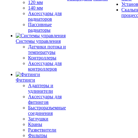
120 мм
Устано
140 мм
Скальп
Аксессуары для
процес
радиаторов
Пассивные
радиаторы
Системы управления
Датчики потока и
температуры
Контроллеры
Аксессуары для
контроллеров
Фитинги
Адаптеры и
удлинители
Аксессуары для
фитингов
Быстроразъемные
соединения
Заглушки
Краны
Разветвители
Фильтры