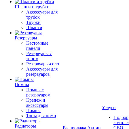
Шланги и трубки
Аксессуары для
трубок
Трубки
Шланги
Резервуары
Кастомные
панели
Резервуары с
топом
Резервуары-соло
Аксессуары для
резервуаров
Помпы
Помпы с
резервуаром
Крепеж и
аксессуары
Услуги
Помпы
Топы для помп
Подбор
компле
Радиаторы
Распродажа
Акции
СВО