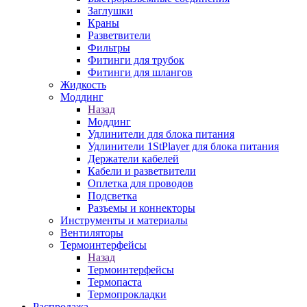
Заглушки
Краны
Разветвители
Фильтры
Фитинги для трубок
Фитинги для шлангов
Жидкость
Моддинг
Назад
Моддинг
Удлинители для блока питания
Удлинители 1StPlayer для блока питания
Держатели кабелей
Кабели и разветвители
Оплетка для проводов
Подсветка
Разъемы и коннекторы
Инструменты и материалы
Вентиляторы
Термоинтерфейсы
Назад
Термоинтерфейсы
Термопаста
Термопрокладки
Распродажа