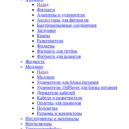
Назад
Фитинги
Адаптеры и удлинители
Аксессуары для фитингов
Быстроразъемные соединения
Заглушки
Краны
Разветвители
Фильтры
Фитинги для трубок
Фитинги для шлангов
Жидкость
Моддинг
Назад
Моддинг
Удлинители для блока питания
Удлинители 1StPlayer для блока питания
Держатели кабелей
Кабели и разветвители
Оплетка для проводов
Подсветка
Разъемы и коннекторы
Инструменты и материалы
Вентиляторы
Термоинтерфейсы