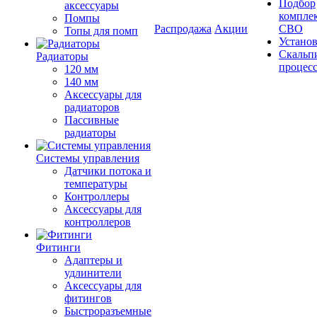
Подбор
аксессуары
компле
Помпы
Распродажа
Акции
СВО
Топы для помп
Устано
Скальп
Радиаторы
процес
120 мм
140 мм
Аксессуары для
радиаторов
Пассивные
радиаторы
Системы управления
Датчики потока и
температуры
Контроллеры
Аксессуары для
контроллеров
Фитинги
Адаптеры и
удлинители
Аксессуары для
фитингов
Быстроразъемные