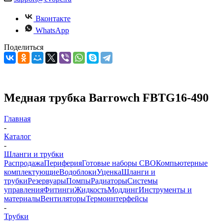
Вконтакте
WhatsApp
Поделиться
Медная трубка Barrowch FBTG16-490
Главная
-
Каталог
-
Шланги и трубки
Распродажа
Периферия
Готовые наборы СВО
Компьютерные
комплектующие
Водоблоки
Уценка
Шланги и
трубки
Резервуары
Помпы
Радиаторы
Системы
управления
Фитинги
Жидкость
Моддинг
Инструменты и
материалы
Вентиляторы
Термоинтерфейсы
-
Трубки