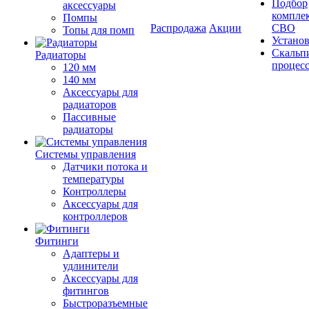
Подбор
аксессуары
компле
Помпы
Распродажа
Акции
СВО
Топы для помп
Устано
Скальп
Радиаторы
процес
120 мм
140 мм
Аксессуары для
радиаторов
Пассивные
радиаторы
Системы управления
Датчики потока и
температуры
Контроллеры
Аксессуары для
контроллеров
Фитинги
Адаптеры и
удлинители
Аксессуары для
фитингов
Быстроразъемные