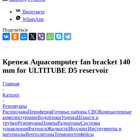
Вконтакте
WhatsApp
Поделиться
Крепеж Aquacomputer fan bracket 140
mm for ULTITUBE D5 reservoir
Главная
-
Каталог
-
Резервуары
Распродажа
Периферия
Готовые наборы СВО
Компьютерные
комплектующие
Водоблоки
Уценка
Шланги и
трубки
Резервуары
Помпы
Радиаторы
Системы
управления
Фитинги
Жидкость
Моддинг
Инструменты и
материалы
Вентиляторы
Термоинтерфейсы
-