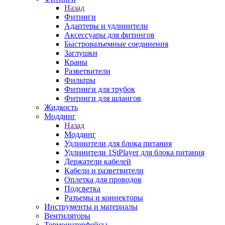
Назад
Фитинги
Адаптеры и удлинители
Аксессуары для фитингов
Быстроразъемные соединения
Заглушки
Краны
Разветвители
Фильтры
Фитинги для трубок
Фитинги для шлангов
Жидкость
Моддинг
Назад
Моддинг
Удлинители для блока питания
Удлинители 1StPlayer для блока питания
Держатели кабелей
Кабели и разветвители
Оплетка для проводов
Подсветка
Разъемы и коннекторы
Инструменты и материалы
Вентиляторы
Термоинтерфейсы