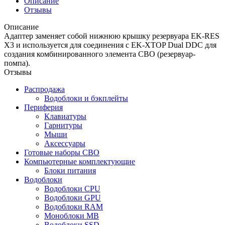
Описание
Отзывы
Описание
Адаптер заменяет собой нижнюю крышку резервуара EK-RES
X3 и используется для соединения с EK-XTOP Dual DDC для
создания комбинированного элемента СВО (резервуар-
помпа).
Отзывы
Распродажа
Водоблоки и бэкплейты
Периферия
Клавиатуры
Гарнитуры
Мыши
Аксессуары
Готовые наборы СВО
Компьютерные комплектующие
Блоки питания
Водоблоки
Водоблоки CPU
Водоблоки GPU
Водоблоки RAM
Моноблоки MB
Водоблоки SSD