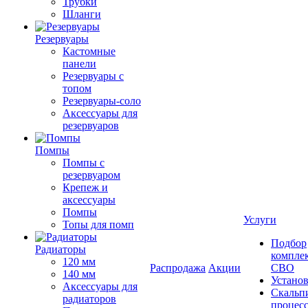
Трубки
Шланги
Резервуары
Кастомные
панели
Резервуары с
топом
Резервуары-соло
Аксессуары для
резервуаров
Помпы
Помпы с
резервуаром
Крепеж и
аксессуары
Помпы
Услуги
Топы для помп
Подбор
Радиаторы
компле
120 мм
Распродажа
Акции
СВО
140 мм
Устано
Аксессуары для
Скальп
радиаторов
процес