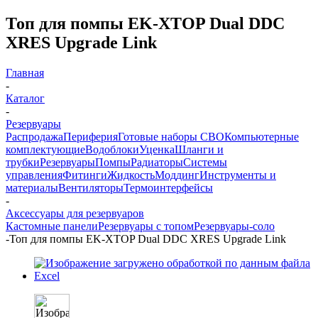
Топ для помпы EK-XTOP Dual DDC
XRES Upgrade Link
Главная
-
Каталог
-
Резервуары
Распродажа
Периферия
Готовые наборы СВО
Компьютерные
комплектующие
Водоблоки
Уценка
Шланги и
трубки
Резервуары
Помпы
Радиаторы
Системы
управления
Фитинги
Жидкость
Моддинг
Инструменты и
материалы
Вентиляторы
Термоинтерфейсы
-
Аксессуары для резервуаров
Кастомные панели
Резервуары с топом
Резервуары-соло
-
Топ для помпы EK-XTOP Dual DDC XRES Upgrade Link