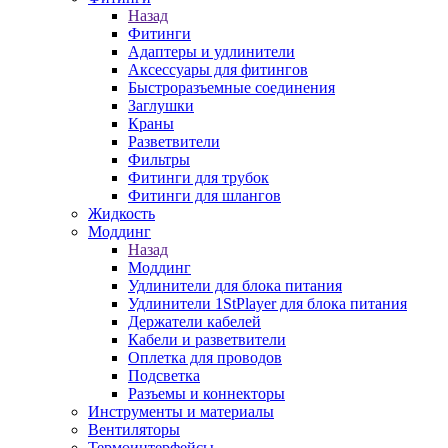
Назад
Фитинги
Адаптеры и удлинители
Аксессуары для фитингов
Быстроразъемные соединения
Заглушки
Краны
Разветвители
Фильтры
Фитинги для трубок
Фитинги для шлангов
Жидкость
Моддинг
Назад
Моддинг
Удлинители для блока питания
Удлинители 1StPlayer для блока питания
Держатели кабелей
Кабели и разветвители
Оплетка для проводов
Подсветка
Разъемы и коннекторы
Инструменты и материалы
Вентиляторы
Термоинтерфейсы