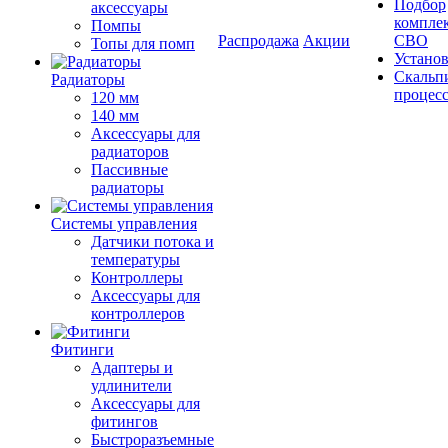
Подбор
аксессуары
компле
Помпы
Распродажа
Акции
СВО
Топы для помп
Устано
Скальп
Радиаторы
процес
120 мм
140 мм
Аксессуары для
радиаторов
Пассивные
радиаторы
Системы управления
Датчики потока и
температуры
Контроллеры
Аксессуары для
контроллеров
Фитинги
Адаптеры и
удлинители
Аксессуары для
фитингов
Быстроразъемные