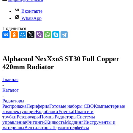
Вконтакте
WhatsApp
Поделиться
Alphacool NexXxoS ST30 Full Copper
420mm Radiator
Главная
-
Каталог
-
Радиаторы
Распродажа
Периферия
Готовые наборы СВО
Компьютерные
комплектующие
Водоблоки
Уценка
Шланги и
трубки
Резервуары
Помпы
Радиаторы
Системы
управления
Фитинги
Жидкость
Моддинг
Инструменты и
материалы
Вентиляторы
Термоинтерфейсы
-