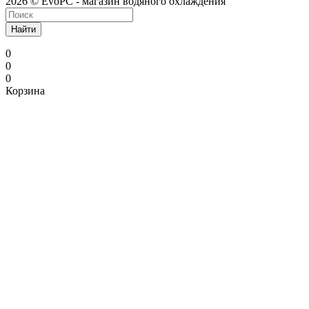
2026 © EvoPC - магазин водяного охлаждения
Найти
0
0
0
Корзина