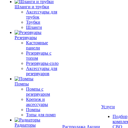
Шланги и трубки
Аксессуары для
трубок
Трубки
Шланги
Резервуары
Кастомные
панели
Резервуары с
топом
Резервуары-соло
Аксессуары для
резервуаров
Помпы
Помпы с
резервуаром
Крепеж и
аксессуары
Услуги
Помпы
Топы для помп
Подбор
компле
Радиаторы
Распродажа
Акции
СВО