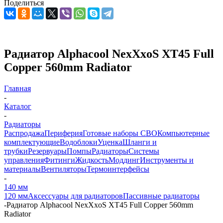
Поделиться
Радиатор Alphacool NexXxoS XT45 Full
Copper 560mm Radiator
Главная
-
Каталог
-
Радиаторы
Распродажа
Периферия
Готовые наборы СВО
Компьютерные
комплектующие
Водоблоки
Уценка
Шланги и
трубки
Резервуары
Помпы
Радиаторы
Системы
управления
Фитинги
Жидкость
Моддинг
Инструменты и
материалы
Вентиляторы
Термоинтерфейсы
-
140 мм
120 мм
Аксессуары для радиаторов
Пассивные радиаторы
-
Радиатор Alphacool NexXxoS XT45 Full Copper 560mm
Radiator