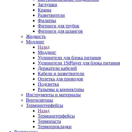
Заглушки
Краны
Разветвители
Фильтры
Фитинги для трубок
Фитинги для шлангов
Жидкость
Моддинг
Назад
Моддинг
Удлинители для блока питания
Удлинители 1StPlayer для блока питания
Держатели кабелей
Кабели и разветвители
Оплетка для проводов
Подсветка
Разъемы и коннекторы
Инструменты и материалы
Вентиляторы
Термоинтерфейсы
Назад
Термоинтерфейсы
Термопаста
Термопрокладки
Распродажа