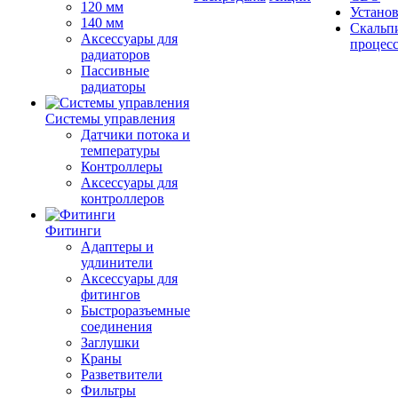
120 мм
Устано
140 мм
Скальп
Аксессуары для
процес
радиаторов
Пассивные
радиаторы
Системы управления
Датчики потока и
температуры
Контроллеры
Аксессуары для
контроллеров
Фитинги
Адаптеры и
удлинители
Аксессуары для
фитингов
Быстроразъемные
соединения
Заглушки
Краны
Разветвители
Фильтры