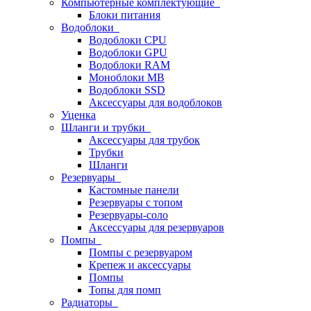
Компьютерные комплектующие
Блоки питания
Водоблоки
Водоблоки CPU
Водоблоки GPU
Водоблоки RAM
Моноблоки MB
Водоблоки SSD
Аксессуары для водоблоков
Уценка
Шланги и трубки
Аксессуары для трубок
Трубки
Шланги
Резервуары
Кастомные панели
Резервуары с топом
Резервуары-соло
Аксессуары для резервуаров
Помпы
Помпы с резервуаром
Крепеж и аксессуары
Помпы
Топы для помп
Радиаторы