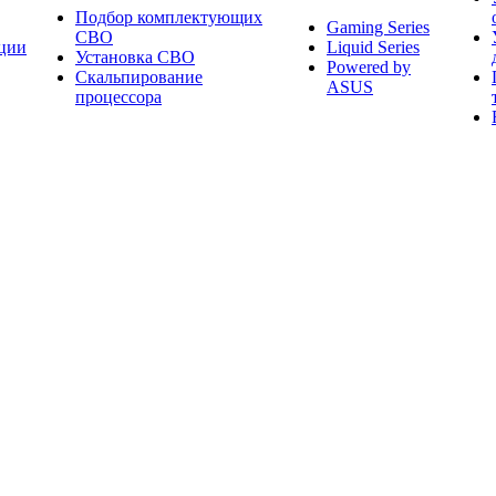
Подбор комплектующих
Gaming Series
СВО
ции
Liquid Series
Установка СВО
Powered by
Скальпирование
ASUS
процессора