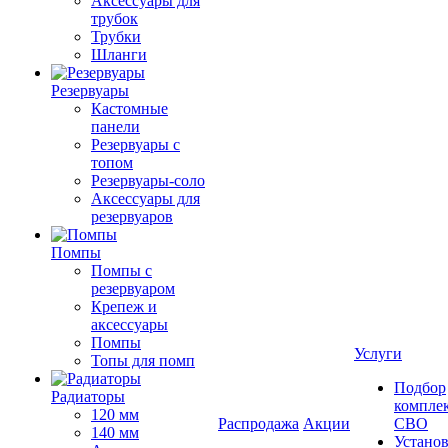
Аксессуары для
трубок
Трубки
Шланги
Резервуары
Кастомные
панели
Резервуары с
топом
Резервуары-соло
Аксессуары для
резервуаров
Помпы
Помпы с
резервуаром
Крепеж и
аксессуары
Помпы
Услуги
Топы для помп
Подбор
Радиаторы
компле
120 мм
Распродажа
Акции
СВО
140 мм
Устано