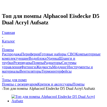
Топ для помпы Alphacool Eisdecke D5
Dual Acryl Aufsatz
Главная
-
Каталог
-
Помпы
Распродажа
Периферия
Готовые наборы СВО
Компьютерные
комплектующие
Водоблоки
Уценка
Шланги и
трубки
Резервуары
Помпы
Радиаторы
Системы
управления
Фитинги
Жидкость
Моддинг
Инструменты и
материалы
Вентиляторы
Термоинтерфейсы
-
Топы для помп
Помпы с резервуаром
Крепеж и аксессуары
Помпы
-
Топ для помпы Alphacool Eisdecke D5 Dual Acryl Aufsatz