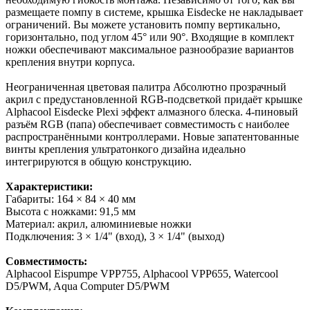
размещаете помпу в системе, крышка Eisdecke не накладывает
ограничений. Вы можете установить помпу вертикально,
горизонтально, под углом 45° или 90°. Входящие в комплект
ножки обеспечивают максимальное разнообразие вариантов
крепления внутри корпуса.
Неограниченная цветовая палитра Абсолютно прозрачный
акрил с предустановленной RGB-подсветкой придаёт крышке
Alphacool Eisdecke Plexi эффект алмазного блеска. 4-пиновый
разъём RGB (папа) обеспечивает совместимость с наиболее
распространёнными контроллерами. Новые запатентованные
винты крепления ультратонкого дизайна идеально
интегрируются в общую конструкцию.
Характеристики:
Габариты: 164 × 84 × 40 мм
Высота с ножками: 91,5 мм
Материал: акрил, алюминиевые ножки
Подключения: 3 × 1/4" (вход), 3 × 1/4" (выход)
Совместимость:
Alphacool Eispumpe VPP755, Alphacool VPP655, Watercool
D5/PWM, Aqua Computer D5/PWM