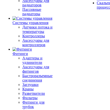
Аксессуары для
Скальп
радиаторов
процес
Пассивные
радиаторы
Системы управления
Датчики потока и
температуры
Контроллеры
Аксессуары для
контроллеров
Фитинги
Адаптеры и
удлинители
Аксессуары для
фитингов
Быстроразъемные
соединения
Заглушки
Краны
Разветвители
Фильтры
Фитинги для
трубок