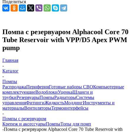
Поделиться
Помпа с резервуаром Alphacool Core 70
Tube Reservoir with VPP/D5 Apex PWM
pump
Главная
-
Каталог
-
Помпы
Распродажа
Периферия
Готовые наборы СВО
Компьютерные
комплектующие
Водоблоки
Уценка
Шланги и
трубки
Резервуары
Помпы
Радиаторы
Системы
управления
Фитинги
Жидкость
Моддинг
Инструменты и
материалы
Вентиляторы
Термоинтерфейсы
-
Помпы с резервуаром
Крепеж и аксессуары
Помпы
Топы для помп
-
Помпа с резервуаром Alphacool Core 70 Tube Reservoir with