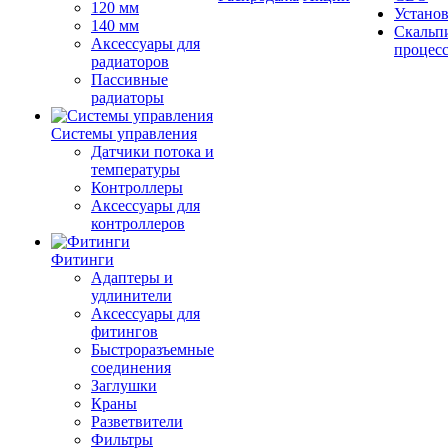
120 мм
Устано
140 мм
Скальп
Аксессуары для
процес
радиаторов
Пассивные
радиаторы
Системы управления
Датчики потока и
температуры
Контроллеры
Аксессуары для
контроллеров
Фитинги
Адаптеры и
удлинители
Аксессуары для
фитингов
Быстроразъемные
соединения
Заглушки
Краны
Разветвители
Фильтры