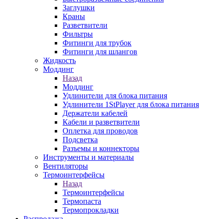
Заглушки
Краны
Разветвители
Фильтры
Фитинги для трубок
Фитинги для шлангов
Жидкость
Моддинг
Назад
Моддинг
Удлинители для блока питания
Удлинители 1StPlayer для блока питания
Держатели кабелей
Кабели и разветвители
Оплетка для проводов
Подсветка
Разъемы и коннекторы
Инструменты и материалы
Вентиляторы
Термоинтерфейсы
Назад
Термоинтерфейсы
Термопаста
Термопрокладки
Распродажа