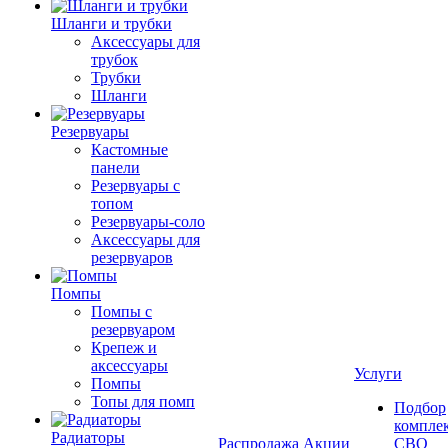
Шланги и трубки
Аксессуары для
трубок
Трубки
Шланги
Резервуары
Кастомные
панели
Резервуары с
топом
Резервуары-соло
Аксессуары для
резервуаров
Помпы
Помпы с
резервуаром
Крепеж и
аксессуары
Услуги
Помпы
Топы для помп
Подбор
компле
Радиаторы
Распродажа
Акции
СВО