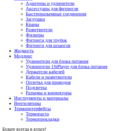
Адаптеры и удлинители
Аксессуары для фитингов
Быстроразъемные соединения
Заглушки
Краны
Разветвители
Фильтры
Фитинги для трубок
Фитинги для шлангов
Жидкость
Моддинг
Удлинители для блока питания
Удлинители 1StPlayer для блока питания
Держатели кабелей
Кабели и разветвители
Оплетка для проводов
Подсветка
Разъемы и коннекторы
Инструменты и материалы
Вентиляторы
Термоинтерфейсы
Термопаста
Термопрокладки
Будьте всегда в курсе!