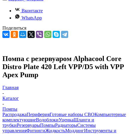
Вконтакте
WhatsApp
Поделиться
Помпа с резервуаром Alphacool Core
Distro Plate 420 Left VPP/D5 with VPP
Apex Pump
Главная
-
Каталог
-
Помпы
Распродажа
Периферия
Готовые наборы СВО
Компьютерные
комплектующие
Водоблоки
Уценка
Шланги и
трубки
Резервуары
Помпы
Радиаторы
Системы
управления
Фитинги
Жидкость
Моддинг
Инструменты и