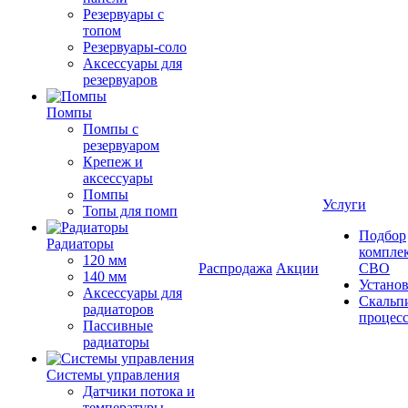
Резервуары с
топом
Резервуары-соло
Аксессуары для
резервуаров
Помпы
Помпы с
резервуаром
Крепеж и
аксессуары
Помпы
Услуги
Топы для помп
Подбор
Радиаторы
компле
120 мм
Распродажа
Акции
СВО
140 мм
Устано
Аксессуары для
Скальп
радиаторов
процес
Пассивные
радиаторы
Системы управления
Датчики потока и
температуры