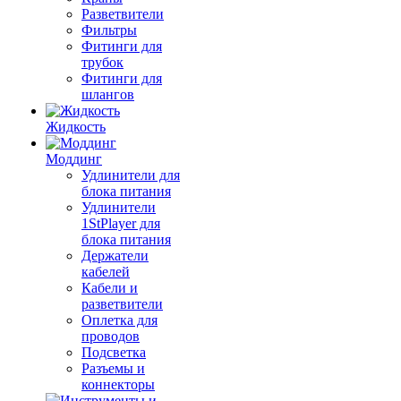
Разветвители
Фильтры
Фитинги для
трубок
Фитинги для
шлангов
Жидкость
Моддинг
Удлинители для
блока питания
Удлинители
1StPlayer для
блока питания
Держатели
кабелей
Кабели и
разветвители
Оплетка для
проводов
Подсветка
Разъемы и
коннекторы