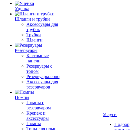
Уценка
Шланги и трубки
Аксессуары для
трубок
Трубки
Шланги
Резервуары
Кастомные
панели
Резервуары с
топом
Резервуары-соло
Аксессуары для
резервуаров
Помпы
Помпы с
резервуаром
Крепеж и
Услуги
аксессуары
Помпы
Подбор
Топы для помп
компле