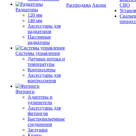
Распродажа
Акции
СВО
Радиаторы
Устано
120 мм
Скальп
140 мм
процес
Аксессуары для
радиаторов
Пассивные
радиаторы
Системы управления
Датчики потока и
температуры
Контроллеры
Аксессуары для
контроллеров
Фитинги
Адаптеры и
удлинители
Аксессуары для
фитингов
Быстроразъемные
соединения
Заглушки
Краны