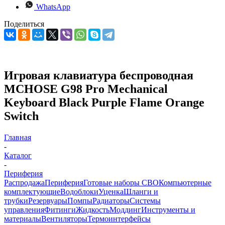
WhatsApp
Поделиться
Игровая клавиатура беспроводная
MCHOSE G98 Pro Mechanical
Keyboard Black Purple Flame Orange
Switch
Главная
-
Каталог
-
Периферия
Распродажа
Периферия
Готовые наборы СВО
Компьютерные
комплектующие
Водоблоки
Уценка
Шланги и
трубки
Резервуары
Помпы
Радиаторы
Системы
управления
Фитинги
Жидкость
Моддинг
Инструменты и
материалы
Вентиляторы
Термоинтерфейсы