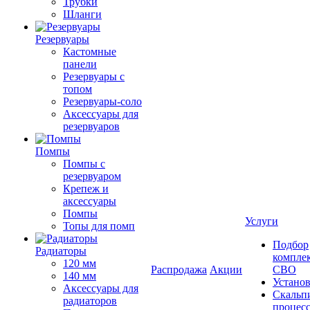
Трубки
Шланги
Резервуары
Кастомные
панели
Резервуары с
топом
Резервуары-соло
Аксессуары для
резервуаров
Помпы
Помпы с
резервуаром
Крепеж и
аксессуары
Помпы
Услуги
Топы для помп
Подбор
Радиаторы
компле
120 мм
Распродажа
Акции
СВО
140 мм
Устано
Аксессуары для
Скальп
радиаторов
процес