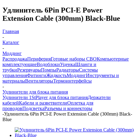
Удлинитель 6Pin PCI-E Power
Extension Cable (300mm) Black-Blue
Главная
-
Каталог
-
Моддинг
Распродажа
Периферия
Готовые наборы СВО
Компьютерные
комплектующие
Водоблоки
Уценка
Шланги и
трубки
Резервуары
Помпы
Радиаторы
Системы
управления
Фитинги
Жидкость
Моддинг
Инструменты и
материалы
Вентиляторы
Термоинтерфейсы
-
Удлинители для блока питания
Удлинители 1StPlayer для блока питания
Держатели
кабелей
Кабели и разветвители
Оплетка для
проводов
Подсветка
Разъемы и коннекторы
-
Удлинитель 6Pin PCI-E Power Extension Cable (300mm) Black-
Blue