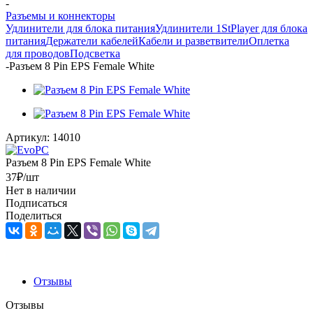
-
Разъемы и коннекторы
Удлинители для блока питания
Удлинители 1StPlayer для блока
питания
Держатели кабелей
Кабели и разветвители
Оплетка
для проводов
Подсветка
-
Разъем 8 Pin EPS Female White
Артикул:
14010
Разъем 8 Pin EPS Female White
37
₽
/шт
Нет в наличии
Подписаться
Поделиться
Отзывы
Отзывы