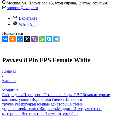
Москва, ул. Плеханова 15, вход справа, 2 этаж, офис 2-6
support@evopc.ru
Вконтакте
WhatsApp
Поделиться
Разъем 8 Pin EPS Female White
Главная
-
Каталог
-
Моддинг
Распродажа
Периферия
Готовые наборы СВО
Компьютерные
комплектующие
Водоблоки
Уценка
Шланги и
трубки
Резервуары
Помпы
Радиаторы
Системы
управления
Фитинги
Жидкость
Моддинг
Инструменты и
материалы
Вентиляторы
Термоинтерфейсы