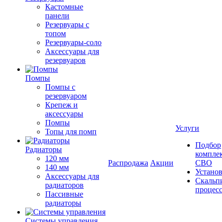
Кастомные
панели
Резервуары с
топом
Резервуары-соло
Аксессуары для
резервуаров
Помпы
Помпы с
резервуаром
Крепеж и
аксессуары
Помпы
Услуги
Топы для помп
Подбор
Радиаторы
компле
120 мм
Распродажа
Акции
СВО
140 мм
Устано
Аксессуары для
Скальп
радиаторов
процес
Пассивные
радиаторы
Системы управления