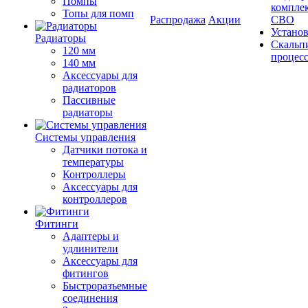
Помпы
компле
Топы для помп
Распродажа
Акции
СВО
Устано
Радиаторы
Скальп
120 мм
процес
140 мм
Аксессуары для
радиаторов
Пассивные
радиаторы
Системы управления
Датчики потока и
температуры
Контроллеры
Аксессуары для
контроллеров
Фитинги
Адаптеры и
удлинители
Аксессуары для
фитингов
Быстроразъемные
соединения