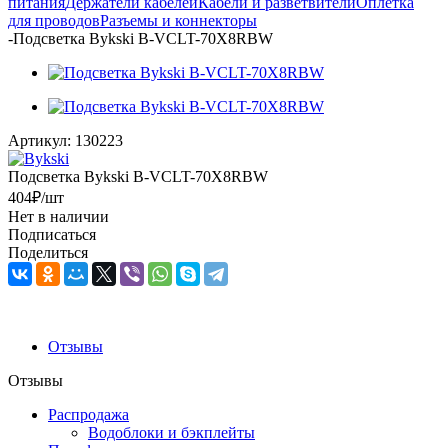
питания
Держатели кабелей
Кабели и разветвители
Оплетка
для проводов
Разъемы и коннекторы
-
Подсветка Bykski B-VCLT-70X8RBW
Артикул:
130223
Подсветка Bykski B-VCLT-70X8RBW
404
₽
/шт
Нет в наличии
Подписаться
Поделиться
Отзывы
Отзывы
Распродажа
Водоблоки и бэкплейты