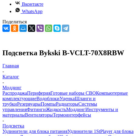
Вконтакте
WhatsApp
Поделиться
Подсветка Bykski B-VCLT-70X8RBW
Главная
-
Каталог
-
Моддинг
Распродажа
Периферия
Готовые наборы СВО
Компьютерные
комплектующие
Водоблоки
Уценка
Шланги и
трубки
Резервуары
Помпы
Радиаторы
Системы
управления
Фитинги
Жидкость
Моддинг
Инструменты и
материалы
Вентиляторы
Термоинтерфейсы
-
Подсветка
Удлинители для блока питания
Удлинители 1StPlayer для блока