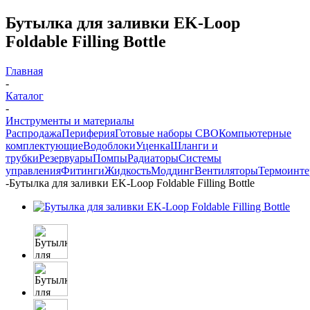
Бутылка для заливки EK-Loop
Foldable Filling Bottle
Главная
-
Каталог
-
Инструменты и материалы
Распродажа
Периферия
Готовые наборы СВО
Компьютерные
комплектующие
Водоблоки
Уценка
Шланги и
трубки
Резервуары
Помпы
Радиаторы
Системы
управления
Фитинги
Жидкость
Моддинг
Вентиляторы
Термоинт
-
Бутылка для заливки EK-Loop Foldable Filling Bottle