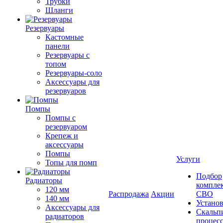
Трубки
Шланги
Резервуары
Кастомные
панели
Резервуары с
топом
Резервуары-соло
Аксессуары для
резервуаров
Помпы
Помпы с
резервуаром
Крепеж и
аксессуары
Помпы
Услуги
Топы для помп
Подбор
Радиаторы
компле
120 мм
Распродажа
Акции
СВО
140 мм
Устано
Аксессуары для
Скальп
радиаторов
процес