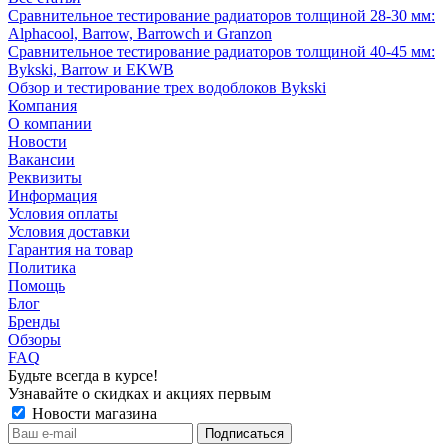
Сравнительное тестирование радиаторов толщиной 28-30 мм:
Alphacool, Barrow, Barrowch и Granzon
Сравнительное тестирование радиаторов толщиной 40-45 мм:
Bykski, Barrow и EKWB
Обзор и тестирование трех водоблоков Bykski
Компания
О компании
Новости
Вакансии
Реквизиты
Информация
Условия оплаты
Условия доставки
Гарантия на товар
Политика
Помощь
Блог
Бренды
Обзоры
FAQ
Будьте всегда в курсе!
Узнавайте о скидках и акциях первым
Новости магазина