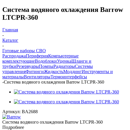
Система водяного охлаждения Barrow
LTCPR-360
Главная
-
Каталог
-
Готовые наборы СВО
Распродажа
Периферия
Компьютерные
комплектующие
Водоблоки
Уценка
Шланги и
трубки
Резервуары
Помпы
Радиаторы
Системы
управления
Фитинги
Жидкость
Моддинг
Инструменты и
материалы
Вентиляторы
Термоинтерфейсы
-
Система водяного охлаждения Barrow LTCPR-360
Артикул:
BA2688
Система водяного охлаждения Barrow LTCPR-360
Подробнее