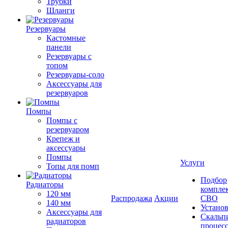
Трубки
Шланги
Резервуары
Кастомные
панели
Резервуары с
топом
Резервуары-соло
Аксессуары для
резервуаров
Помпы
Помпы с
резервуаром
Крепеж и
аксессуары
Помпы
Услуги
Топы для помп
Подбор
Радиаторы
компле
120 мм
Распродажа
Акции
СВО
140 мм
Устано
Аксессуары для
Скальп
радиаторов
процес