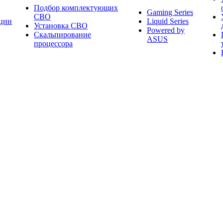
Подбор комплектующих
Gaming Series
СВО
ции
Liquid Series
Установка СВО
Powered by
Скальпирование
ASUS
процессора