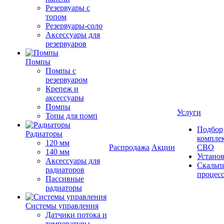
Резервуары с
топом
Резервуары-соло
Аксессуары для
резервуаров
Помпы
Помпы с
резервуаром
Крепеж и
аксессуары
Помпы
Услуги
Топы для помп
Подбор
Радиаторы
компле
120 мм
Распродажа
Акции
СВО
140 мм
Устано
Аксессуары для
Скальп
радиаторов
процес
Пассивные
радиаторы
Системы управления
Датчики потока и
температуры