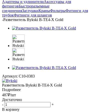
Адаптеры и удлинители
Аксессуары для
фитингов
Быстроразъемные
соединения
Заглушки
Краны
Фильтры
Фитинги для
трубок
Фитинги для шлангов
-
Разветвитель Bykski B-TE4-X Gold
Артикул:
C10-0383
Разветвитель Bykski B-TE4-X Gold
Подробнее
487
₽
/шт
Достаточно
-
+
В корзину