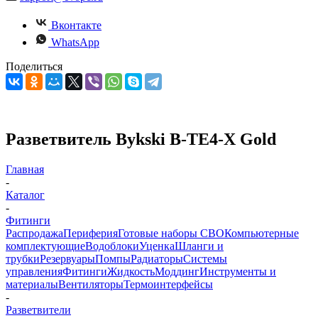
Вконтакте
WhatsApp
Поделиться
Разветвитель Bykski B-TE4-X Gold
Главная
-
Каталог
-
Фитинги
Распродажа
Периферия
Готовые наборы СВО
Компьютерные
комплектующие
Водоблоки
Уценка
Шланги и
трубки
Резервуары
Помпы
Радиаторы
Системы
управления
Фитинги
Жидкость
Моддинг
Инструменты и
материалы
Вентиляторы
Термоинтерфейсы
-
Разветвители