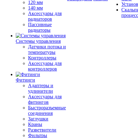
120 мм
Устано
140 мм
Скальп
Аксессуары для
процес
радиаторов
Пассивные
радиаторы
Системы управления
Датчики потока и
температуры
Контроллеры
Аксессуары для
контроллеров
Фитинги
Адаптеры и
удлинители
Аксессуары для
фитингов
Быстроразъемные
соединения
Заглушки
Краны
Разветвители
Фильтры