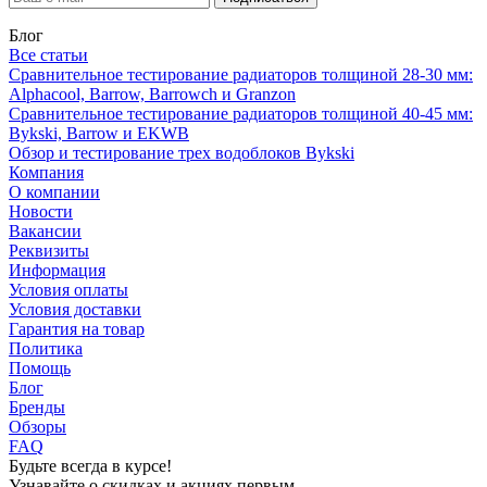
Блог
Все статьи
Сравнительное тестирование радиаторов толщиной 28-30 мм:
Alphacool, Barrow, Barrowch и Granzon
Сравнительное тестирование радиаторов толщиной 40-45 мм:
Bykski, Barrow и EKWB
Обзор и тестирование трех водоблоков Bykski
Компания
О компании
Новости
Вакансии
Реквизиты
Информация
Условия оплаты
Условия доставки
Гарантия на товар
Политика
Помощь
Блог
Бренды
Обзоры
FAQ
Будьте всегда в курсе!
Узнавайте о скидках и акциях первым