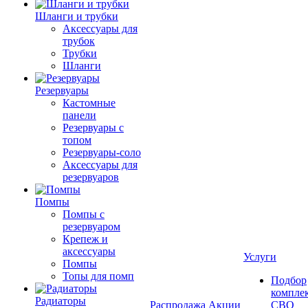
Шланги и трубки
Аксессуары для
трубок
Трубки
Шланги
Резервуары
Кастомные
панели
Резервуары с
топом
Резервуары-соло
Аксессуары для
резервуаров
Помпы
Помпы с
резервуаром
Крепеж и
аксессуары
Услуги
Помпы
Топы для помп
Подбор
компле
Радиаторы
Распродажа
Акции
СВО