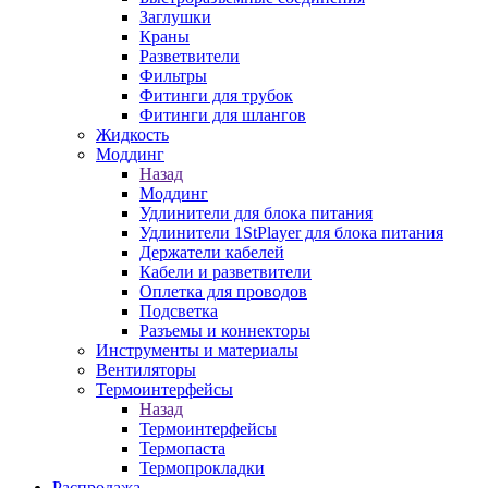
Заглушки
Краны
Разветвители
Фильтры
Фитинги для трубок
Фитинги для шлангов
Жидкость
Моддинг
Назад
Моддинг
Удлинители для блока питания
Удлинители 1StPlayer для блока питания
Держатели кабелей
Кабели и разветвители
Оплетка для проводов
Подсветка
Разъемы и коннекторы
Инструменты и материалы
Вентиляторы
Термоинтерфейсы
Назад
Термоинтерфейсы
Термопаста
Термопрокладки
Распродажа