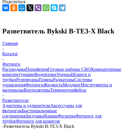
Поделиться
Разветвитель Bykski B-TE3-X Black
Главная
-
Каталог
-
Фитинги
Распродажа
Периферия
Готовые наборы СВО
Компьютерные
комплектующие
Водоблоки
Уценка
Шланги и
трубки
Резервуары
Помпы
Радиаторы
Системы
управления
Фитинги
Жидкость
Моддинг
Инструменты и
материалы
Вентиляторы
Термоинтерфейсы
-
Разветвители
Адаптеры и удлинители
Аксессуары для
фитингов
Быстроразъемные
соединения
Заглушки
Краны
Фильтры
Фитинги для
трубок
Фитинги для шлангов
-
Разветвитель Bykski B-TE3-X Black