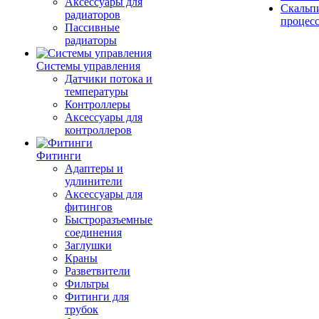
Аксессуары для
Скальп
радиаторов
процес
Пассивные
радиаторы
Системы управления
Датчики потока и
температуры
Контроллеры
Аксессуары для
контроллеров
Фитинги
Адаптеры и
удлинители
Аксессуары для
фитингов
Быстроразъемные
соединения
Заглушки
Краны
Разветвители
Фильтры
Фитинги для
трубок