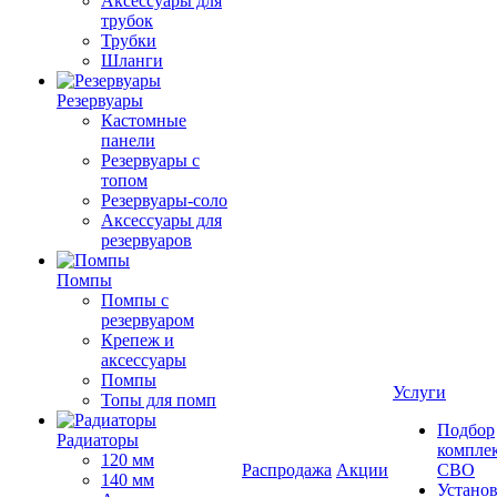
Аксессуары для
трубок
Трубки
Шланги
Резервуары
Кастомные
панели
Резервуары с
топом
Резервуары-соло
Аксессуары для
резервуаров
Помпы
Помпы с
резервуаром
Крепеж и
аксессуары
Помпы
Услуги
Топы для помп
Подбор
Радиаторы
компле
120 мм
Распродажа
Акции
СВО
140 мм
Устано