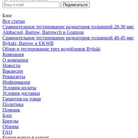
Блог
Все статьи
Сравнительное тестирование радиаторов толщиной 28-30 мм:
Alphacool, Barrow, Barrowch и Granzon
Сравнительное тестирование радиаторов толщиной 40-45 мм:
Bykski, Barrow и EKWB
Обзор и тестирование трех водоблоков Bykski
Компания
О компании
Новости
Вакансии
Реквизиты
Информация
Условия оплаты
Условия доставки
Гарантия на товар
Политика
Помощь
Блог
Бренды
Обзоры
FAQ
Будьте всегда в курсе!