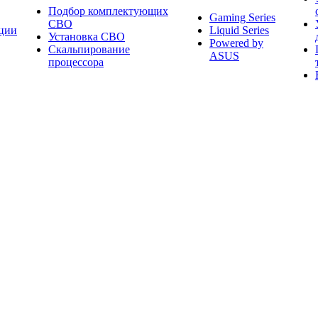
Подбор комплектующих
Gaming Series
СВО
ции
Liquid Series
Установка СВО
Powered by
Скальпирование
ASUS
процессора