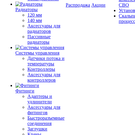
Распродажа
Акции
СВО
Радиаторы
Устано
120 мм
Скальп
140 мм
процес
Аксессуары для
радиаторов
Пассивные
радиаторы
Системы управления
Датчики потока и
температуры
Контроллеры
Аксессуары для
контроллеров
Фитинги
Адаптеры и
удлинители
Аксессуары для
фитингов
Быстроразъемные
соединения
Заглушки
Краны