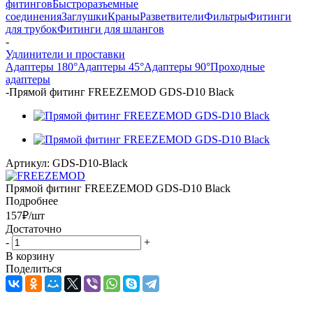
фитингов
Быстроразъемные
соединения
Заглушки
Краны
Разветвители
Фильтры
Фитинги
для трубок
Фитинги для шлангов
-
Удлинители и проставки
Адаптеры 180°
Адаптеры 45°
Адаптеры 90°
Проходные
адаптеры
-
Прямой фитинг FREEZEMOD GDS-D10 Black
Артикул:
GDS-D10-Black
Прямой фитинг FREEZEMOD GDS-D10 Black
Подробнее
157
₽
/шт
Достаточно
-
+
В корзину
Поделиться