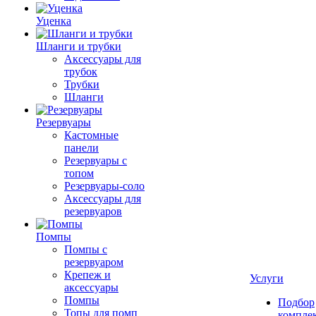
Уценка
Шланги и трубки
Аксессуары для
трубок
Трубки
Шланги
Резервуары
Кастомные
панели
Резервуары с
топом
Резервуары-соло
Аксессуары для
резервуаров
Помпы
Помпы с
резервуаром
Крепеж и
Услуги
аксессуары
Помпы
Подбор
Топы для помп
компле