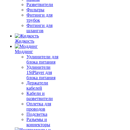
Разветвители
Фильтры
Фитинги для
трубок
Фитинги для
шлангов
Жидкость
Моддинг
Удлинители для
блока питания
Удлинители
1StPlayer для
блока питания
Держатели
кабелей
Кабели и
разветвители
Оплетка для
проводов
Подсветка
Разъемы и
коннекторы