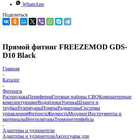
WhatsApp
Поделиться
Прямой фитинг FREEZEMOD GDS-
D10 Black
Главная
-
Каталог
-
Фитинги
Распродажа
Периферия
Готовые наборы СВО
Компьютерные
комплектующие
Водоблоки
Уценка
Шланги и
трубки
Резервуары
Помпы
Радиаторы
Системы
управления
Фитинги
Жидкость
Моддинг
Инструменты и
материалы
Вентиляторы
Термоинтерфейсы
-
Адаптеры и удлинители
Адаптеры и удлинители
Аксессуары для