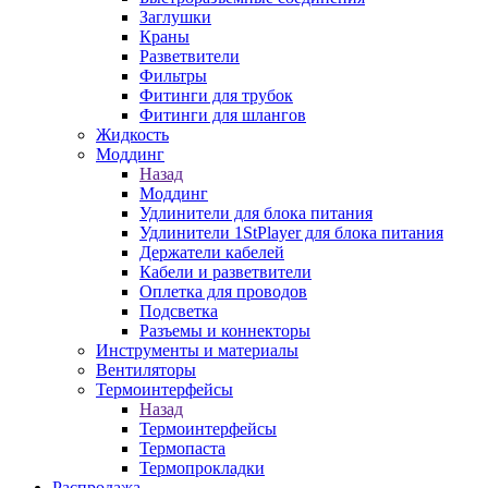
Заглушки
Краны
Разветвители
Фильтры
Фитинги для трубок
Фитинги для шлангов
Жидкость
Моддинг
Назад
Моддинг
Удлинители для блока питания
Удлинители 1StPlayer для блока питания
Держатели кабелей
Кабели и разветвители
Оплетка для проводов
Подсветка
Разъемы и коннекторы
Инструменты и материалы
Вентиляторы
Термоинтерфейсы
Назад
Термоинтерфейсы
Термопаста
Термопрокладки
Распродажа