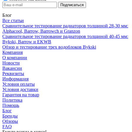
Блог
Все статьи
Сравнительное тестирование радиаторов толщиной 28-30 мм:
Alphacool, Barrow, Barrowch и Granzon
Сравнительное тестирование радиаторов толщиной 40-45 мм:
Bykski, Barrow и EKWB
Обзор и тестирование трех водоблоков Bykski
Компания
О компании
Новости
Вакансии
Реквизиты
Информация
Условия оплаты
Условия доставки
Гарантия на товар
Политика
Помощь
Блог
Бренды
Обзоры
FAQ
Будьте всегда в курсе!