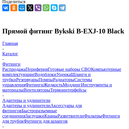
Поделиться
Прямой фитинг Bykski B-EXJ-10 Black
Главная
-
Каталог
-
Фитинги
Распродажа
Периферия
Готовые наборы СВО
Компьютерные
комплектующие
Водоблоки
Уценка
Шланги и
трубки
Резервуары
Помпы
Радиаторы
Системы
управления
Фитинги
Жидкость
Моддинг
Инструменты и
материалы
Вентиляторы
Термоинтерфейсы
-
Адаптеры и удлинители
Адаптеры и удлинители
Аксессуары для
фитингов
Быстроразъемные
соединения
Заглушки
Краны
Разветвители
Фильтры
Фитинги
для трубок
Фитинги для шлангов
-