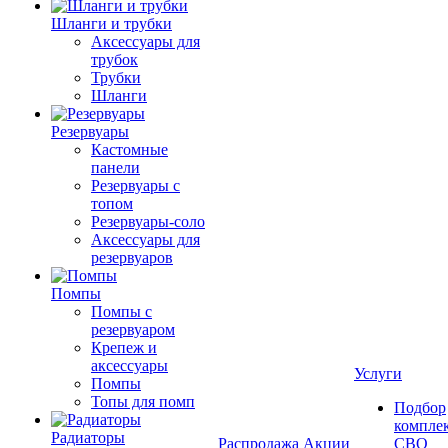
Шланги и трубки
Аксессуары для
трубок
Трубки
Шланги
Резервуары
Кастомные
панели
Резервуары с
топом
Резервуары-соло
Аксессуары для
резервуаров
Помпы
Помпы с
резервуаром
Крепеж и
аксессуары
Услуги
Помпы
Топы для помп
Подбор
компле
Радиаторы
Распродажа
Акции
СВО