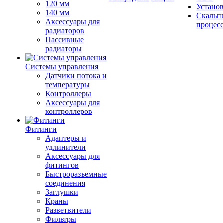
120 мм
Устано
140 мм
Скальп
Аксессуары для
процес
радиаторов
Пассивные
радиаторы
Системы управления
Датчики потока и
температуры
Контроллеры
Аксессуары для
контроллеров
Фитинги
Адаптеры и
удлинители
Аксессуары для
фитингов
Быстроразъемные
соединения
Заглушки
Краны
Разветвители
Фильтры