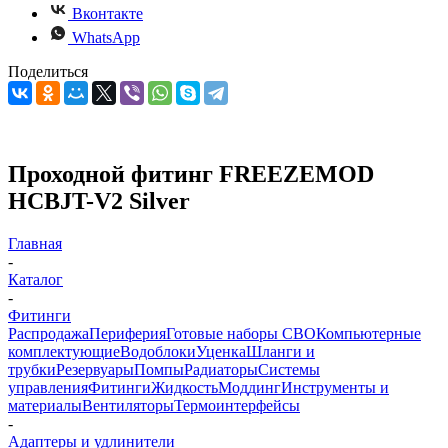
Вконтакте
WhatsApp
Поделиться
Проходной фитинг FREEZEMOD
HCBJT-V2 Silver
Главная
-
Каталог
-
Фитинги
Распродажа
Периферия
Готовые наборы СВО
Компьютерные
комплектующие
Водоблоки
Уценка
Шланги и
трубки
Резервуары
Помпы
Радиаторы
Системы
управления
Фитинги
Жидкость
Моддинг
Инструменты и
материалы
Вентиляторы
Термоинтерфейсы
-
Адаптеры и удлинители