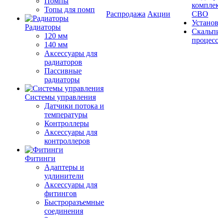
Помпы
компле
Топы для помп
Распродажа
Акции
СВО
Устано
Радиаторы
Скальп
120 мм
процес
140 мм
Аксессуары для
радиаторов
Пассивные
радиаторы
Системы управления
Датчики потока и
температуры
Контроллеры
Аксессуары для
контроллеров
Фитинги
Адаптеры и
удлинители
Аксессуары для
фитингов
Быстроразъемные
соединения