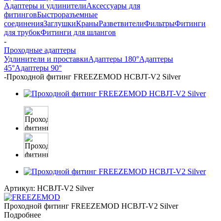
Адаптеры и удлинители
Аксессуары для
фитингов
Быстроразъемные
соединения
Заглушки
Краны
Разветвители
Фильтры
Фитинги
для трубок
Фитинги для шлангов
-
Проходные адаптеры
Удлинители и проставки
Адаптеры 180°
Адаптеры
45°
Адаптеры 90°
-
Проходной фитинг FREEZEMOD HCBJT-V2 Silver
Артикул:
HCBJT-V2 Silver
Проходной фитинг FREEZEMOD HCBJT-V2 Silver
Подробнее