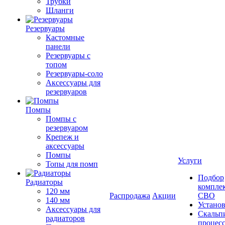
Трубки
Шланги
Резервуары
Кастомные
панели
Резервуары с
топом
Резервуары-соло
Аксессуары для
резервуаров
Помпы
Помпы с
резервуаром
Крепеж и
аксессуары
Помпы
Услуги
Топы для помп
Подбор
Радиаторы
компле
120 мм
Распродажа
Акции
СВО
140 мм
Устано
Аксессуары для
Скальп
радиаторов
процес