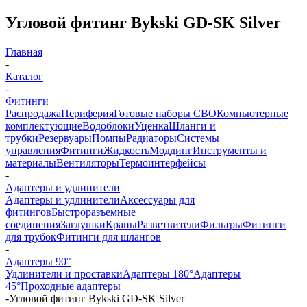
Угловой фитинг Bykski GD-SK Silver
Главная
-
Каталог
-
Фитинги
Распродажа
Периферия
Готовые наборы СВО
Компьютерные
комплектующие
Водоблоки
Уценка
Шланги и
трубки
Резервуары
Помпы
Радиаторы
Системы
управления
Фитинги
Жидкость
Моддинг
Инструменты и
материалы
Вентиляторы
Термоинтерфейсы
-
Адаптеры и удлинители
Адаптеры и удлинители
Аксессуары для
фитингов
Быстроразъемные
соединения
Заглушки
Краны
Разветвители
Фильтры
Фитинги
для трубок
Фитинги для шлангов
-
Адаптеры 90°
Удлинители и проставки
Адаптеры 180°
Адаптеры
45°
Проходные адаптеры
-
Угловой фитинг Bykski GD-SK Silver