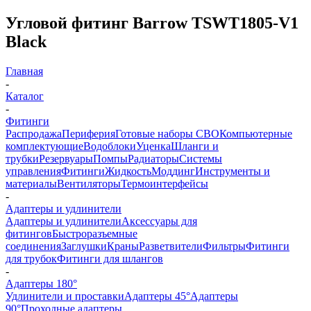
Угловой фитинг Barrow TSWT1805-V1
Black
Главная
-
Каталог
-
Фитинги
Распродажа
Периферия
Готовые наборы СВО
Компьютерные
комплектующие
Водоблоки
Уценка
Шланги и
трубки
Резервуары
Помпы
Радиаторы
Системы
управления
Фитинги
Жидкость
Моддинг
Инструменты и
материалы
Вентиляторы
Термоинтерфейсы
-
Адаптеры и удлинители
Адаптеры и удлинители
Аксессуары для
фитингов
Быстроразъемные
соединения
Заглушки
Краны
Разветвители
Фильтры
Фитинги
для трубок
Фитинги для шлангов
-
Адаптеры 180°
Удлинители и проставки
Адаптеры 45°
Адаптеры
90°
Проходные адаптеры