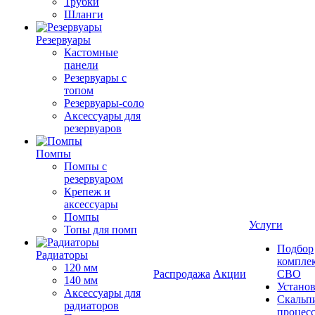
Трубки
Шланги
Резервуары
Кастомные
панели
Резервуары с
топом
Резервуары-соло
Аксессуары для
резервуаров
Помпы
Помпы с
резервуаром
Крепеж и
аксессуары
Помпы
Услуги
Топы для помп
Подбор
Радиаторы
компле
120 мм
Распродажа
Акции
СВО
140 мм
Устано
Аксессуары для
Скальп
радиаторов
процес