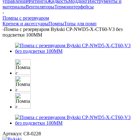
управления
Фитинги
Жидкость
Моддинг
Инструменты и
материалы
Вентиляторы
Термоинтерфейсы
-
Помпы с резервуаром
Крепеж и аксессуары
Помпы
Топы для помп
-
Помпа с резервуаром Bykski CP-NWD5-X-CT60-V3 без
подсветки 100MM
Артикул:
C8-0228