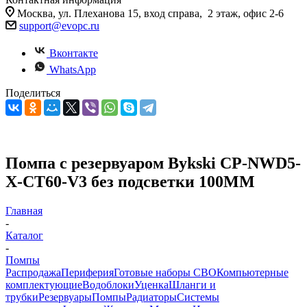
Москва, ул. Плеханова 15, вход справа, 2 этаж, офис 2-6
support@evopc.ru
Вконтакте
WhatsApp
Поделиться
Помпа с резервуаром Bykski CP-NWD5-
X-CT60-V3 без подсветки 100MM
Главная
-
Каталог
-
Помпы
Распродажа
Периферия
Готовые наборы СВО
Компьютерные
комплектующие
Водоблоки
Уценка
Шланги и
трубки
Резервуары
Помпы
Радиаторы
Системы