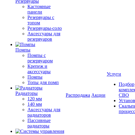
Резервуары
Кастомные
панели
Резервуары с
топом
Резервуары-соло
Аксессуары для
резервуаров
Помпы
Помпы с
резервуаром
Крепеж и
аксессуары
Услуги
Помпы
Топы для помп
Подбор
компле
Радиаторы
Распродажа
Акции
СВО
120 мм
Устано
140 мм
Скальп
Аксессуары для
процес
радиаторов
Пассивные
радиаторы